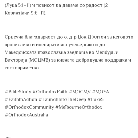
(Лука 5:1–11) и повикот да даваме со радост (2
Коринтјани 9:6–11).
Срдечна благодарност до о. д-р Џон Д’Алтон за неговото
проникливо и инспиративно учење, како и до
Македонската православна заедница во Мелбурн и
Викторија (МОЦМВ) за нивната добродушна поддршка и
гостопримство.
#BibleStudy #OrthodoxFaith #MOCMV #MOYA
#FaithInAction #LaunchIntoTheDeep #Luke5
#OrthodoxCommunity #MelbourneOrthodox
#OrthodoxAustralia