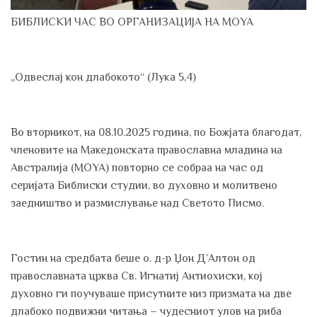
БИБЛИСКИ ЧАС ВО ОРГАНИЗАЦИЈА НА MOYA
„Одвеслај кон длабокото“ (Лука 5,4)
Во вторникот, на 08.10.2025 година, по Божјата благодат,
членовите на Македонската православна младина на
Австралија (MOYA) повторно се собраа на час од
серијата Библиски студии, во духовно и молитвено
заедништво и размислување над Светото Писмо.
Гостин на средбата беше о. д-р Џон Д’Алтон од
православната црква Св. Игнатиј Антиохиски, кој
духовно ги поучуваше присутните низ призмата на две
длабоко подвижни читања – чудесниот улов на риба