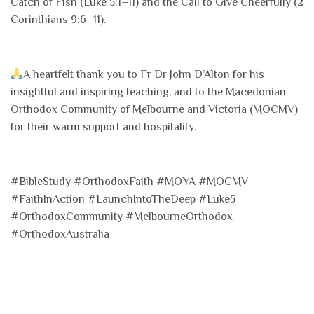
Catch of Fish (Luke 5:1–11) and the Call to Give Cheerfully (2
Corinthians 9:6–11).
A heartfelt thank you to Fr Dr John D’Alton for his
insightful and inspiring teaching, and to the Macedonian
Orthodox Community of Melbourne and Victoria (MOCMV)
for their warm support and hospitality.
#BibleStudy #OrthodoxFaith #MOYA #MOCMV
#FaithInAction #LaunchIntoTheDeep #Luke5
#OrthodoxCommunity #MelbourneOrthodox
#OrthodoxAustralia