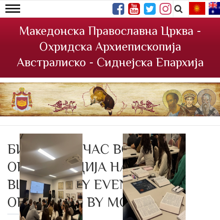
Македонска Православна Црква -
Охридска Архиепископија
Австралиско - Сиднејска Епархија
БИБЛИСКИ ЧАС ВО
ОРГАНИЗАЦИЈА НА MOYA /
BIBLE STUDY EVENING
ORGANIZED BY MOYA