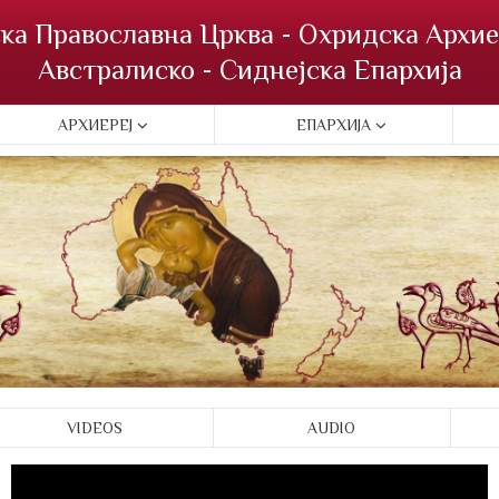
ка Православна Црква - Охридска Архие
Австралиско - Сиднејска Епархија
АРХИЕРЕЈ
ЕПАРХИЈА
VIDEOS
AUDIO