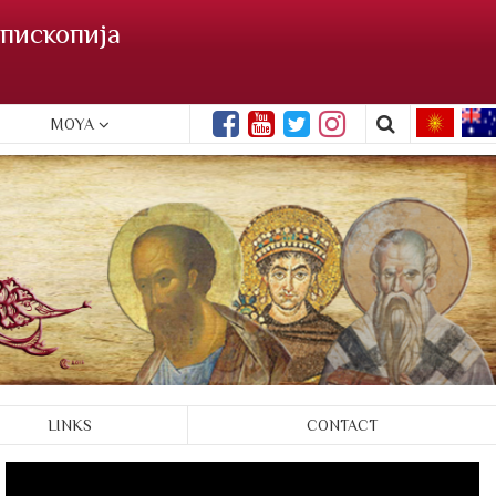
пископија
MOYA
LINKS
CONTACT