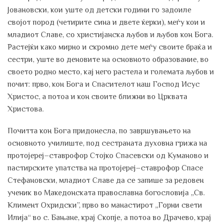
Јовановски, кои уште од детски години го задоиле
својот пород (четирите сина и двете ќерки), меѓу кои и
младиот Славе, со христијанска љубов и љубов кон Бога.
Растејќи како мирно и скромно дете меѓу своите браќа и
сестри, уште во деновите на основното образование, во
своето родно место, кај него растела и големата љубов и
почит: прво, кон Бога и Спасителот наш Господ Исус
Христос, а потоа и кон своите ближни во Црквата
Христова.
Почитта кон Бога придонесла, по завршувањето на
основното училиште, под сестраната духовна грижа на
протојереј–ставрофор Стојко Спасевски од Куманово и
пастирските упатства на протојереј–ставрофор Спасе
Стефановски, младиот Славе да се запише за редовен
ученик во Македонската православна богословија „Св.
Климент Охридски”, прво во манастирот „Горни свети
Илија“ во с. Бањане, крај Скопје, а потоа во Драчево, крај