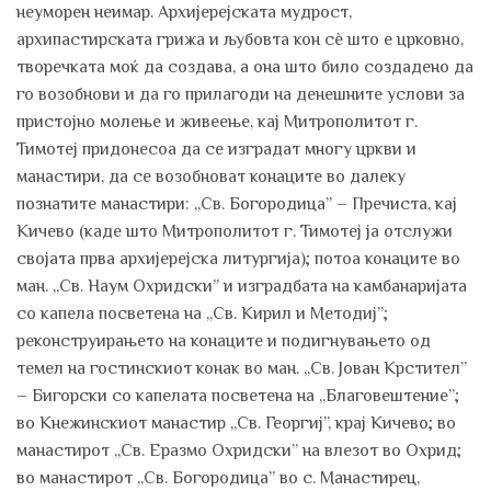
неуморен неимар. Архијерејската мудрост,
архипастирската грижа и љубовта кон сè што е црковно,
творечката моќ да создава, а она што било создадено да
го возобнови и да го прилагоди на денешните услови за
пристојно молење и живеење, кај Митрополитот г.
Тимотеј придонесоа да се изградат многу цркви и
манастири, да се возобноват конаците во далеку
познатите манастири: „Св. Богородица” – Пречиста, кај
Кичево (каде што Митрополитот г. Тимотеј ја отслужи
својата прва архијерејска литургија); потоа конаците во
ман. „Св. Наум Охридски” и изградбата на камбанаријата
со капела посветена на „Св. Кирил и Методиј”;
реконструирањето на конаците и подигнувањето од
темел на гостинскиот конак во ман. „Св. Јован Крстител”
– Бигорски со капелата посветена на „Благовештение”;
во Кнежинскиот манастир „Св. Георгиј”, крај Кичево; во
манастирот „Св. Еразмо Охридски” на влезот во Охрид;
во манастирот „Св. Богородица” во с. Манастирец,