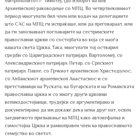
Митрополитот г. Тимотеј, (до изборот на нов
Архиепископ) раководеше со МПЦ. Во четвртвековниот
период многупати бил член или водач на делегациите
што САС на МПЦ ги испраќаше, или да преговараат, или
да ги запознаваат поглаварите на сестринските
православни цркви со состојбата во која се наоѓа
нашата света Црква. Така, многупати тој остварил
средби со Цариградскиот патријарх Вартоломеј, со
Александрискиот патријарх Петар, со Српскиот
патријарх Павле, со Грчкиот архиепископ Христодулос,
со Албанскиот архиепископ Анастасиос и со
претставници на Руската, на Бугарската и на Романската
православна црква и со многу други црковни
великодостојници, трудејќи се аргументирано и
документирано да им докаже дека нема друг пат, освен
заедничкото признавање на МПЦ како автокефална и
самостојна Црква и рамноправен член на православното
семејство во светот.