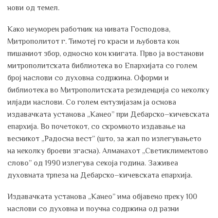
нови од темел.
Како неуморен работник на нивата Господова,
Митрополитот г. Тимотеј го краси и љубовта кон
пишаниот збор, односно кон книгата. Прво ја востанови
митрополитската библиотека во Епархијата со голем
број наслови со духовна содржина. Оформи и
библиотека во Митрополитската резиденција со неколку
илјади наслови. Со голем ентузијазам ја основа
издавачката установа „Канео” при Дебарско–кичевската
епархија. Во почетокот, со скромното издавање на
весникот „Радосна вест” (што, за жал по излегувањето
на неколку броеви згасна). Алманахот „Светиклиментово
слово” од 1990 излегува секоја година. Заживеа
духовната трпеза на Дебарско–кичевската епархија.
Издавачката установа „Канео” има објавено преку 100
наслови со духовна и поучна содржина од разни