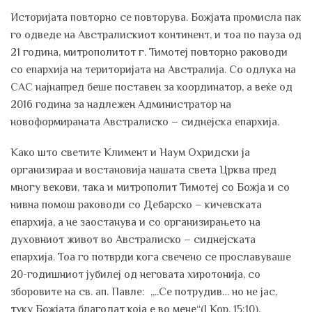
Историјата повторно се повторува. Божјата промисла пак
го одведе на Австралискиот континент, и тоа по пауза од
21 година, митрополитот г. Тимотеј повторно раководи
со епархија на територијата на Австралија. Со одлука на
САС најнапред беше поставен за координатор, а веќе од
2016 година за надлежен Администратор на
новоформираната Австралиско – сиднејска епархија.
Како што светите Климент и Наум Охридски ја
организираа и востановија нашата света Црква пред
многу векови, така и митрополит Тимотеј со Божја и со
нивна помош раководи со Дебарско – кичевската
епархија, а не заостанува и со организирањето на
духовниот живот во Австралиско – сиднејската
епархија. Тоа го потврди кога свечено се прославуваше
20-годишниот јубилеј од неговата хиротонија, со
зборовите на св. ап. Павле: „..Се потрудив… но не јас,
туку Божјата благодат која е во мене“(I Кор. 15:10).