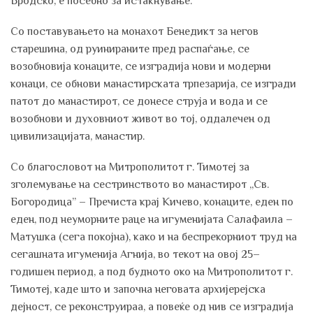
Бродско, е посебно за истакнување.
Со поставувањето на монахот Бенедикт за негов
старешина, од руинираните пред распаѓање, се
возобновија конаците, се изградија нови и модерни
конаци, се обнови манастирската трпезарија, се изгради
патот до манастирот, се донесе струја и вода и се
возобнови и духовниот живот во тој, оддалечен од
цивилизацијата, манастир.
Со благословот на Митрополитот г. Тимотеј за
зголемување на сестринството во манастирот „Св.
Богородица” – Пречиста крај Кичево, конаците, еден по
еден, под неуморните раце на игуменијата Салафаила –
Матушка (сега покојна), како и на беспрекорниот труд на
сегашната игуменија Агнија, во текот на овој 25–
годишен период, а под будното око на Митрополитот г.
Тимотеј, каде што и започна неговата архијерејска
дејност, се реконструираа, а повеќе од нив се изградија