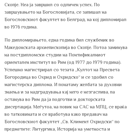
Скопје. Неа ја завршил со одличен успех. По
завршувањето на Богословијата, се запишал на
Богословскиот факултет во Белград, на кој дипломирал
во 1976 година.
По дипломирањето, една година бил службеник во
Македонската архиепископија во Скопје. Потоа заминува
на постдипломски студии на Понтификалниот
ориентален институт во Рим (од 1977 до 1979 година).
Успешно магистрирал со тезата „Култот на Пресвета
Богородица во Охрид и Охридско“ и се здобил со
магистерска диплома. И понатаму желбата за духовни
знаења и за надградувања кај него е незгаслива, па
останува во Рим да ја подготви и докторската
дисертација. Меѓутоа, на повик на САС на МПЦ, се враќа
во татковината и се вработува како предавач на
Богословскиот факултет „Св. Климент Охридски“ по
предметите: Литургика, Историја на уметноста и