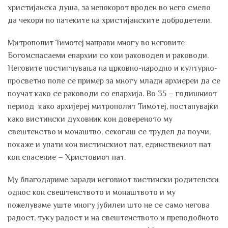
христијанска душа, за непокорот вроден во него смело
да чекори по патеките на христијанските добродетели.
Митрополит Тимотеј направи многу во неговите
Богомспасаеми епархии со кои раководел и раководи.
Неговите постигнувања на црковно-народно и културно-
просветно поле се пример за многу млади архиереи да се
поучат како се раководи со епархија. Во 35 – годишниот
период како архијереј митрополит Тимотеј, постапувајќи
како вистински духовник кон довереното му
свештенство и монаштво, секогаш се трудел да поучи,
покаже и упати кон вистинскиот пат, единствениот пат
кон спасение – Христовиот пат.
Му благодариме заради неговиот вистински родителски
однос кон свештенството и монаштвото и му
пожелуваме уште многу јубилеи што не се само негова
радост, туку радост и на свештенството и преподобното