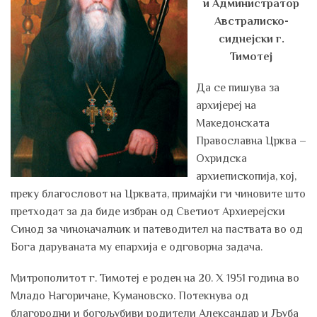
и Администратор
Австралиско-
сиднејски г.
Тимотеј
Да се пишува за
архијереј на
Македонската
Православна Црква –
Охридска
архиепископија, кој,
преку благословот на Црквата, примајќи ги чиновите што
претходат за да биде избран од Светиот Архиерејски
Синод за чиноначалник и патеводител на паствата во од
Бога даруваната му епархија е одговорна задача.
Митрополитот г. Тимотеј е роден на 20. X 1951 година во
Младо Нагоричане, Кумановско. Потекнува од
благородни и богољубиви родители Александар и Љуба