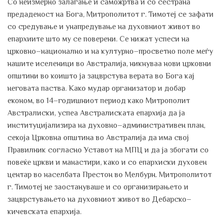
Со неизмерно залагање и саможртва и со сестрана
предаденост на Бога, Митрополитот г. Тимотеј се зафати
со средување и унапредување на духовниот живот во
епархиите што му се поверени. Се нижат успеси на
црковно–национално и на културно–просветно поле меѓу
нашите иселеници во Австралија, никнуваа нови црковни
општини во коишто ја зацврстува верата во Бога кај
неговата паства. Како мудар организатор и добар
економ, во 14–годишниот период како Митрополит
Австралиски, успеа Австралиската епархија да ја
институцијализира на духовно–административен план,
секоја Црковна општина во Австралија да има свој
Правилник согласно Уставот на МПЦ и да ја збогати со
повеќе цркви и манастири, како и со епархиски духовен
центар во населбата Престон во Мелбурн. Митрополитот
г. Тимотеј не заостануваше и со организирањето и
зацврстувањето на духовниот живот во Дебарско–
кичевската епархија.