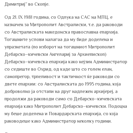
Димитриј” во Скопје.
Од 21. IX 1981 година, со Одлука на САС на МПЦ, е
назначен за Митрополит Австралиски, т.е. да раководи
со Австралиската македонска православна епархија.
Тогашните услови налагаа да му биде доделена и
упразнетата (по изборот на тогашниот Митрополит
Дебарско–кичевски Ангелариј за Архиепископ)
Дебарско–кичевска епархија како нејзин Администратор
со седиште во Охрид, од каде што со голем елан,
самопрегор, трпеливост и тактичност ќе раководи со
двете епархии: со Австралиската до 1995 година, која
доброволно ја отстапи на друг надлежен архијереј, а
продолжи да раководи само со Дебарско–кичевската
епархија како Митрополит Дебарско–кичевски. Подоцна
му беше доделена и Повардарската епархија, со која
раководеше како Администратор неколку години.