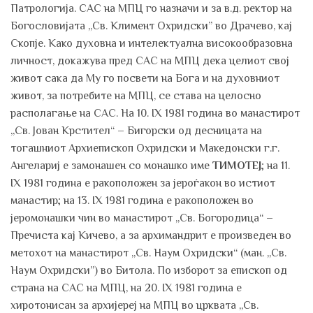
Патрологија. САС на МПЦ го назначи и за в.д. ректор на
Богословијата „Св. Климент Охридски” во Драчево, кај
Скопје. Како духовна и интелектуална високообразовна
личност, докажува пред САС на МПЦ дека целиот свој
живот сака да Му го посвети на Бога и на духовниот
живот, за потребите на МПЦ, се става на целосно
располагање на САС. На 10. IX 1981 година во манастирот
„Св. Јован Крстител“ – Бигорски од десницата на
тогашниот Архиепископ Охридски и Македонски г.г.
Ангелариј е замонашен со монашко име
ТИМОТЕЈ
; на 11.
IX 1981 година е ракоположен за јероѓакон во истиот
манастир; на 13. IX 1981 година е ракоположен во
јеромонашки чин во манастирот „Св. Богородица“ –
Пречиста кај Кичево, а за архимандрит е произведен во
метохот на манастирот „Св. Наум Охридски“ (ман. „Св.
Наум Охридски”) во Битола. По изборот за епископ од
страна на САС на МПЦ, на 20. IX 1981 година е
хиротонисан за архијереј на МПЦ во црквата „Св.