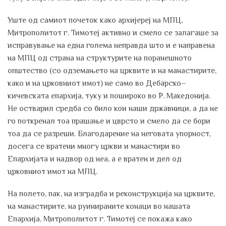
Уште од самиот почеток како архијереј на МПЦ,
Митрополитот г. Тимотеј активно и смело се залагаше за
исправување на една голема неправда што и е направена
на МПЦ од страна на структурите на поранешното
општество (со одземањето на црквите и на манастирите,
како и на црковниот имот) не само во Дебарско–
кичевската епархија, туку и пошироко во Р. Македонија.
Не остварил средба со било кои наши државници, а да не
го поткренал тоа прашање и цврсто и смело да се бори
тоа да се разреши. Благодарение на неговата упорност,
досега се вратени многу цркви и манастири во
Епархијата и надвор од неа, а е вратен и дел од
црковниот имот на МПЦ.
На полето, пак, на изградба и реконструкција на црквите,
на манастирите, на руинираните конаци во нашата
Епархија, Митрополитот г. Тимотеј се покажа како