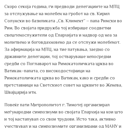
Скоро секоја година, ги предводи делегациите на МПЦ
за отслужување на молебен на гробот на св. Кирил
Солунски во базиликата „Св. Климент” – папа Римски во
Рим. Во својата придружба тој избираше соодветни
свештенослужители од Епархијата и надвор од неа за
молитвено и боговдахновено да се отслужи молебенот.
За афирмација на МПЦ, на тие патувања, заедно со
државните делегации, тој остваруваше непосредни
средби со Поглаварот на Римокатоличката црква во
Ватикан–папата, со високодостојници на
Римокатоличката црква во Ватикан, како и средби со
претставници на Светскиот совет на црквите во Женева,
Швајцарија итн.
Повеќе пати Митрополитот г. Тимотеј организирал
меѓународни симпозиуми во својата Епархија на кои што
и тој настапувал со свои трудови. Исто така, активно
учествувал и на симпозиумите организирани од МАНУ и