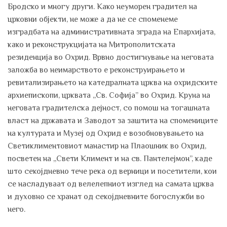
Бродско и многу други. Како неуморен градител на
црковни објекти, не може а да не се споменеме
изградбата на административната зграда на Епархијата,
како и реконструкцијата на Митрополитската
резиденција во Охрид. Врвно достигнување на неговата
заложба во неимарството е реконструирањето и
ревитализирањето на катедралната црква на охридските
архиепископи, црквата „Св. Софија” во Охрид. Круна на
неговата градителска дејност, со помош на тогашната
власт на државата и Заводот за заштита на спомениците
на културата и Музеј од Охрид е возобновувањето на
Светиклиментовиот манастир на Плаошник во Охрид,
посветен на „Свети Климент и на св. Пантелејмон”, каде
што секојдневно тече река од верници и посетители, кои
се насладуваат од велелепниот изглед на самата црква
и духовно се хранат од секојдневните богослужби во
него.