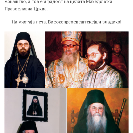
монаштво, а тоа е и радост на целата Македонска
Православна Црква.
На многаја лета, Високопреосвештенејши владико!