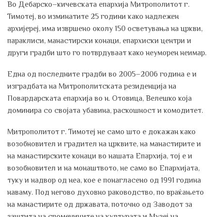
Во Дебарско–кичевската епархија Митрополитот г.
Тимотеј, во изминатите 25 години како надлежен
архијереј, има извршено околу 150 осветувања на цркви,
параклиси, манастирски конаци, епархиски центри и
други градби што го потврдуваат како неуморен неимар.
Една од последните градби во 2005–2006 година е и
изградбата на Митрополитската резиденција на
Повардарската епархија во н. Отовица, Велешко која
доминира со својата убавина, раскошност и комодитет.
Митрополитот г. Тимотеј не само што е докажан како
возобновител и градител на црквите, на манастирите и
на манастирските конаци во нашата Епархија, тој е и
возобновител и на монаштвото, не само во Епархијата,
туку и надвор од неа, кое е понагласено од 1991 година
наваму. Под негово духовно раководство, по враќањето
на манастирите од државата, поточно од Заводот за
заштита на спомениците на културата и Музеј на