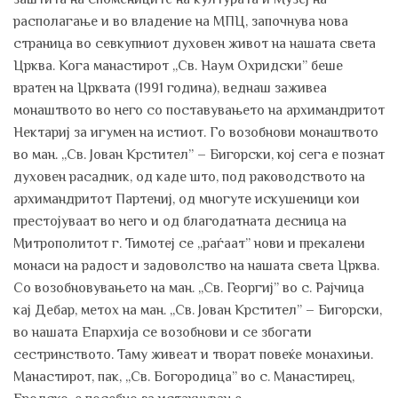
располагање и во владение на МПЦ, започнува нова
страница во севкупниот духовен живот на нашата света
Црква. Кога манастирот „Св. Наум Охридски” беше
вратен на Црквата (1991 година), веднаш заживеа
монаштвото во него со поставувањето на архимандритот
Нектариј за игумен на истиот. Го возобнови монаштвото
во ман. „Св. Јован Крстител” – Бигорски, кој сега е познат
духовен расадник, од каде што, под раководството на
архимандритот Партениј, од многуте искушеници кои
престојуваат во него и од благодатната десница на
Митрополитот г. Тимотеј се „раѓаат” нови и прекалени
монаси на радост и задоволство на нашата света Црква.
Со возобновувањето на ман. „Св. Георгиј” во с. Рајчица
кај Дебар, метох на ман. „Св. Јован Крстител” – Бигорски,
во нашата Епархија се возобнови и се збогати
сестринството. Таму живеат и творат повеќе монахињи.
Манастирот, пак, „Св. Богородица” во с. Манастирец,