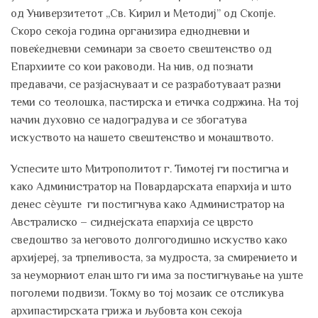
од Универзитетот „Св. Кирил и Методиј” од Скопје.
Скоро секоја година организира еднодневни и
повеќедневни семинари за своето свештенство од
Епархиите со кои раководи. На нив, од познати
предавачи, се разјаснуваат и се разработуваат разни
теми со теолошка, пастирска и етичка содржина. На тој
начин духовно се надоградува и се збогатува
искуството на нашето свештенство и монаштвото.
Успесите што Митрополитот г. Тимотеј ги постигна и
како Администратор на Повардарската епархија и што
денес сѐуште ги постигнува како Администратор на
Австралиско – сиднејската епархија се цврсто
сведоштво за неговото долгогодишно искуство како
архијереј, за трпеливоста, за мудроста, за смирението и
за неуморниот елан што ги има за постигнување на уште
поголеми подвизи. Токму во тој мозаик се отсликува
архипастирската грижа и љубовта кон секоја