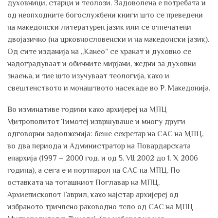
духовници, старци и теолози. Задоволена е потребата и
од неопходните богослужбени книги што се преведени
на македонски литературен јазик или се отпечатени
двојазично (на црковнословенски и на македонски јазик).
Од сите изданија на „Канео” се хранат и духовно се
надоградуваат и обичните мирјани, жедни за духовни
знаења, и тие што изучуваат теологија, како и
свештенството и монаштвото насекаде во Р. Македонија.
Во изминативе години како архијереј на МПЦ
Митрополитот Тимотеј извршуваше и многу други
одговорни задолженија: беше секретар на САС на МПЦ,
во два периода и Администратор на Повардарската
епархија (1997 – 2000 год. и од 5. VII 2002 до 1. X 2006
година), а сега е и портпарол на САС на МПЦ. По
оставката на тогашниот Поглавар на МПЦ,
Архиепископот Гаврил, како најстар архијереј од
избраното тричлено раководно тело од САС на МПЦ