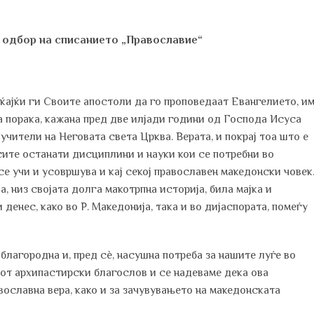
 одбор на списанието „Православие“
ќајќи ги Своите апостоли да го проповедаат Евангелието, и
ваа порака, кажана пред две илјади години од Господа Исуса
учители на Неговата света Црква. Верата, и покрај тоа што е
и сите останати дисциплини и науки кои се потребни во
 се учи и усовршува и кај секој православен македонски човек
 низ својата долга макотрпна историја, била мајка и
и денес, како во Р. Македонија, така и во дијаспората, помеѓу
благородна и, пред сè, насушна потреба за нашите луѓе во
иот архипастирски благослов и се надеваме дека ова
ославна вера, како и за зачувувањето на македонската