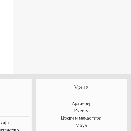
Мапа
Архиереј
Events
Цркви и манастири
хија
Моуа
штенство,