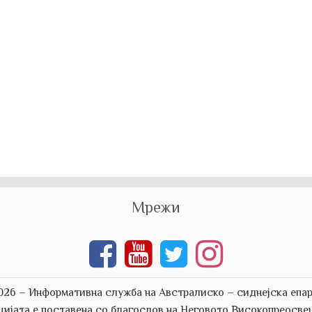
Мрежи
026 – Информативна служба на Австралиско – сиднејска епар
цијата е поставена со благослов на Неговото Високопреосве