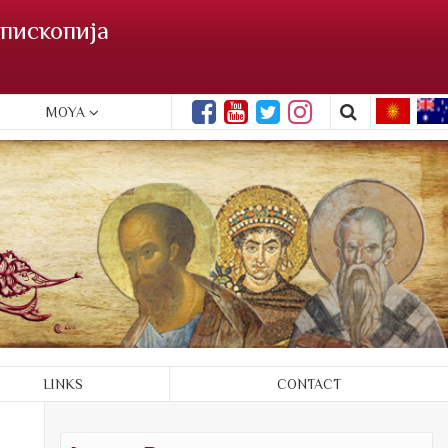
пископија
MOYA
LINKS
CONTACT