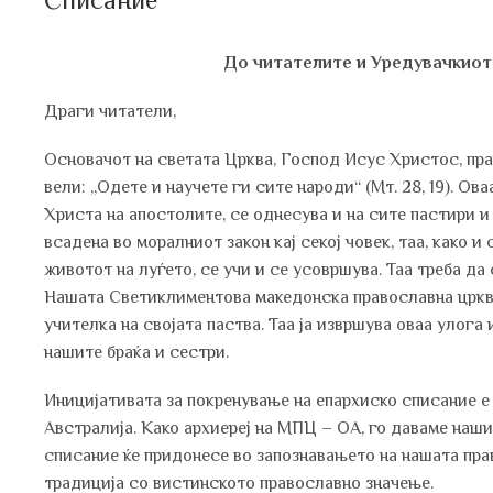
До читателите и Уредувачкиот
Драги читатели,
Основачот на светата Црква, Господ Исус Христос, пра
вели: „Одете и научете ги сите народи“ (Мт. 28, 19). О
Христа на апостолите, се однесува и на сите пастири и 
всадена во моралниот закон кај секој човек, таа, како 
животот на луѓето, се учи и се усовршува. Таа треба да
Нашата Светиклиментова македонска православна црква,
учителка на својата паства. Таа ја извршува оваа улога 
нашите браќа и сестри.
Иницијативата за покренување на епархиско списание е 
Австралија. Како архиереј на МПЦ – ОА, го даваме наш
списание ќе придонесе во запознавањето на нашата прав
традиција со вистинското православно значење.