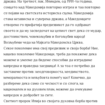
држава. На третиот, пак, Илинден, од 1991-та година,
сонцето над Македонија повторно изгреа и таа повторно
се појави на светската историска сцена. Македонија
стана независна и суверена држава, а Македонците
отворено го прифатија предизвикот да го одбранат
своето и да му засведочат на целиот свет дека се мудар,
достоинствен, човекољубив и богољубив народ!
Возљубени чеда на Мајката Македонска Црква,
Секое поколение има свој предизвик и своја борба! Ние,
нашево поколение Македонци, треба да покажеме дека
можеме и умееме да бидеме способни да изградиме
напредна и праведна заедница! А за тоа е потребно да
застанеме против: неодговорноста, неединството,
неморалноста и нељубовта помеѓу нас! Конечно, да
разбереме дека само со чесност и со слога, на
национален и на духовен план, можеме да очекуваме
напредок и добробит за сите.
Светиот пророк Илија во својата духовна борба против