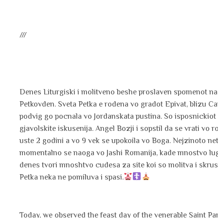
///
Denes Liturgiski i molitveno beshe proslaven spomenot n
Petkovden. Sveta Petka e rodena vo gradot Epivat, blizu Ca
podvig go pocnala vo Jordanskata pustina. So isposnickiot z
gjavolskite iskusenija. Angel Bozji i sopstil da se vrati v
uste 2 godini a vo 9 vek se upokoila vo Boga. Nejzinoto ne
momentalno se naoga vo Jashi Romanija, kade mnostvo luge p
denes tvori mnoshtvo cudesa za site koi so molitva i skru
Petka neka ne pomiluva i spasi.
Today, we observed the feast day of the venerable Saint Pa