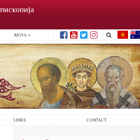
пископија
MOYA
LINKS
CONTACT