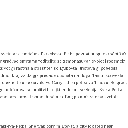
a svetata prepodobna Paraskeva- Petka poznat megu narodot kak
rigrad, po smrta na roditelite se zamonasuva i svojot isposnicki
ivot gi raspnala strastite i so Ljubovta Hristova gi pobedila
o rodniot kraj za da gja predade dushata na Boga. Tamu poziveala
trulezno telo se cuvalo vo Carigrad pa potoa vo Trnovo, Belgrad, 
riteknuva so molitvi barajki cudesni iscelenija. Sveta Petka i
seno srce prosat pomosh od nea. Bog po molitvite na svetata
raskeva-Petka. She was born in Epivat, a city located near