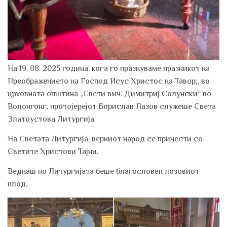
На 19. 08. 2025 година, кога го празнуваме празникот на
Преображението на Господ Исус Христос на Тавор;, во
црковната општина „Свети вмч. Димитриј Солунски“ во
Волонгонг, протојерејот Борислав Лазов служеше Света
Златоустова Литургија.
На Светата Литургија, верниот народ се причести со
Светите Христови Тајни.
Веднаш по Литургијата беше благословен лозовиот
плод.