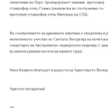
свештеник во Перт, Архиерејскиот заменик протоереј-
ставрофор отец Станко Јовановски во сослужение со
протоереј-ставрофор отец Милорад од СПЦ.
Во соопштението на црковната општина е споделена и 
молитвеното учество во Светата Литургија на почитува
секретарот на Австралиско-сиднејската епархија, г-ди
во неколкудневна посета на нашиот град“.
Нека Божјата благодат и радоста на Христовото Воскрес
Христос воскресна!
////