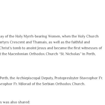
day of the Holy Myrrh-bearing Women, when the Holy Church
yrs Crescent and Thamais, as well as the faithful and
ist’s tomb to anoint Jesus and became the first witnesses of
at the Macedonian Orthodox Church “St. Nicholas” in Perth,
 Perth, the Archiepiscopal Deputy, Protopresbyter-Stavrophor Fr.
vrophor Fr. Milorad of the Serbian Orthodox Church.
s was also shared: