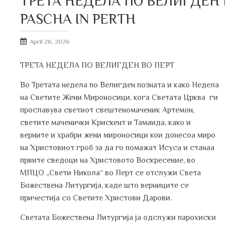
ТРЕТА НЕДЕЛА ПО ВЕЛИГДЕН В
PASCHA IN PERTH
Posted
April 26, 2026
on
ТРЕТА НЕДЕЛА ПО ВЕЛИГДЕН ВО ПЕРТ
Во Третата недела по Велигден позната и како Недела
на Светите Жени Мироносици, кога Светата Црква ги
прославува светиот свештеномаченик Артемон,
светите маченички Крискент и Тамаида, како и
верните и храбри жени мироносици кои донесоа миро
на Христовиот гроб за да го помажат Исуса и станаа
првите сведоци на Христовото Воскресение, во
МПЦО „Свети Никола“ во Перт се отслужи Света
Божествена Литургија, каде што верниците се
причестија со Светите Христови Дарови.
Светата Божествена Литургија ја одслужи парохиски