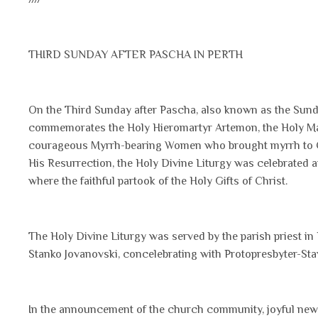
THIRD SUNDAY AFTER PASCHA IN PERTH
On the Third Sunday after Pascha, also known as the Sun
commemorates the Holy Hieromartyr Artemon, the Holy Mart
courageous Myrrh-bearing Women who brought myrrh to Chr
His Resurrection, the Holy Divine Liturgy was celebrated 
where the faithful partook of the Holy Gifts of Christ.
The Holy Divine Liturgy was served by the parish priest in
Stanko Jovanovski, concelebrating with Protopresbyter-Sta
In the announcement of the church community, joyful new