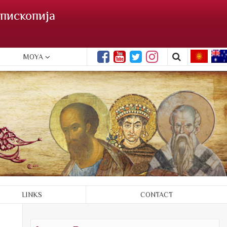
пископија
MOYA
LINKS
CONTACT