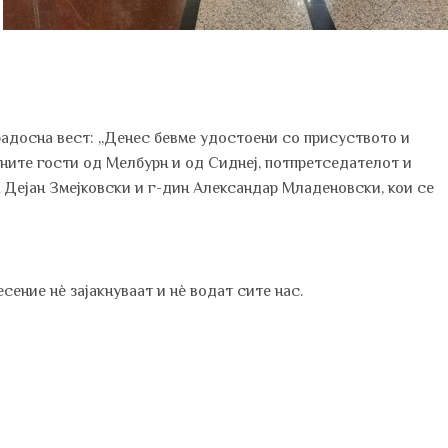
радосна вест: „Денес бевме удостоени со присуството и
ните гости од Мелбурн и од Сиднеј, потпретседателот и
н Дејан Змејковски и г-дин Александар Младеновски, кои се
ение нѐ зајакнуваат и нѐ водат сите нас.