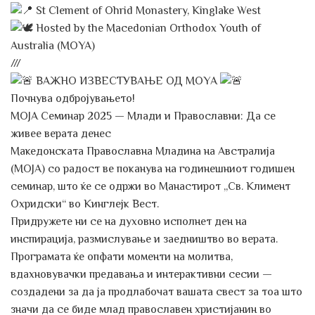
St Clement of Ohrid Monastery, Kinglake West
Hosted by the Macedonian Orthodox Youth of
Australia (MOYA)
///
ВАЖНО ИЗВЕСТУВАЊЕ ОД МОYА
Почнува одбројувањето!
МОЈА Семинар 2025 — Млади и Православни: Да се
живее верата денес
Македонската Православна Младина на Австралија
(МОЈА) со радост ве поканува на годинешниот годишен
семинар, што ќе се одржи во Манастирот „Св. Климент
Охридски“ во Кинглејк Вест.
Придружете ни се на духовно исполнет ден на
инспирација, размислување и заедништво во верата.
Програмата ќе опфати моменти на молитва,
вдахновувачки предавања и интерактивни сесии —
создадени за да ја продлабочат вашата свест за тоа што
значи да се биде млад православен христијанин во