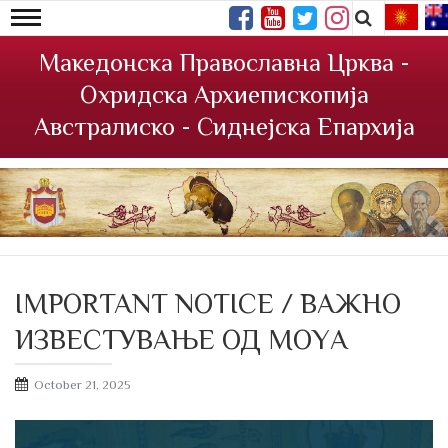
Македонска Православна Црква -
Охридска Архиепископија
Австралиско - Сиднејска Епархија
IMPORTANT NOTICE / ВАЖНО
ИЗВЕСТУВАЊЕ ОД МОYА
Posted
October 21, 2025
on