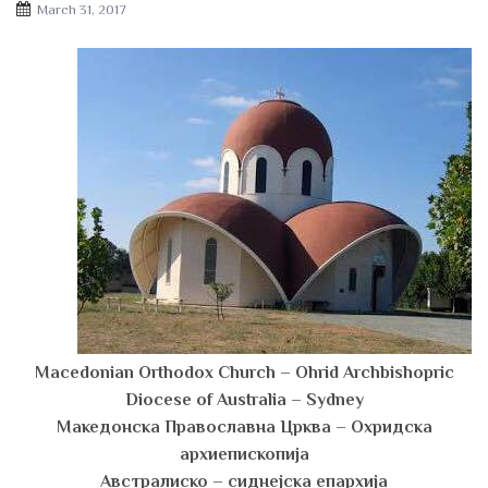
Posted
March 31, 2017
on
Macedonian Orthodox Church – Ohrid Archbishopric
Diocese of Australia – Sydney
Македонска Православна Црква – Охридска
архиепископија
Австралиско – сиднејска епархија