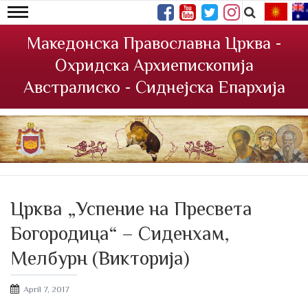
Македонска Православна Црква -
Охридска Архиепископија
Австралиско - Сиднејска Епархија
Црква „Успение на Пресвета
Богородица“ – Сиденхам,
Мелбурн (Викторија)
Posted
April 7, 2017
on