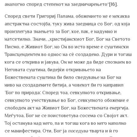
аналогно според степенот на заедничарењето“
[16]
.
Според свети Григориј Палама, обожението не е некаква
апстрактна состојба, туку жива заедница со Бог, од која
произлегува знаењето за Бог, кое, пак, е надумно и
натсетилно. Значи, „христијанскиот Бог, Бог на Светото
Писмо, е Живиот Бог, но Он во исто време е суштински
Трансцендентен во однос на сѐ создадено. Дури и тогаш
кога се открива и јавува, Он не може да биде спознаен во
Неговата суштина, бидејќи откривањето на
Божествената суштина би било сведување на Бог на
ниво на создадените битија, а човекот би го направил
’Бог по природа‘. Според тоа, севкупното откривање,
севкупното учествување во Бог, севкупното обожение е
слободен акт на Живиот Бог, на Божествената енергија.
Меѓутоа, Бог не се поистоветува сосема со Својот акт.
Тој останува над него, па и тогаш кога во него наполно
се манифестира. Оти, Бог ја
поседува
тварта и ѝ го