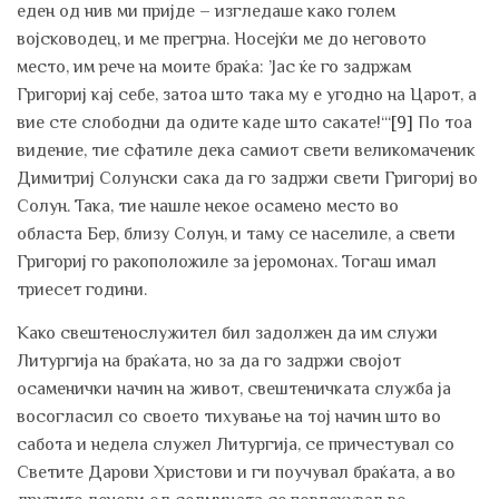
еден од нив ми пријде – изгледаше како голем
војсководец, и ме прегрна. Носејќи ме до неговото
место, им рече на моите браќа: ’Јас ќе го задржам
Григориј кај себе, затоа што така му е угодно на Царот, а
вие сте слободни да одите каде што сакате!‘“
[9]
По тоа
видение, тие сфатиле дека самиот свети великомаченик
Димитриј Солунски сака да го задржи свети Григориј во
Солун. Така, тие нашле некое осамено место во
областа Бер, близу Солун, и таму се населиле, а свети
Григориј го ракоположиле за јеромонах. Тогаш имал
триесет години.
Како свештенослужител бил задолжен да им служи
Литургија на браќата, но за да го задржи својот
осаменички начин на живот, свештеничката служба ја
восогласил со своето тихување на тој начин што во
сабота и недела служел Литургија, се причестувал со
Светите Дарови Христови и ги поучувал браќата, а во