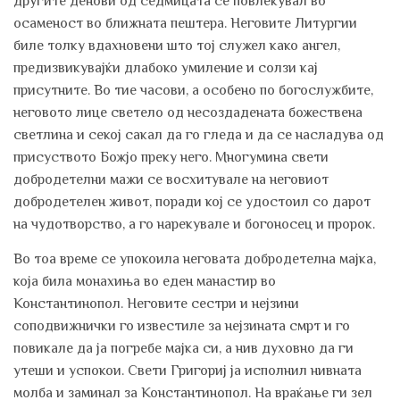
другите денови од седмицата се повлекувал во
осаменост во ближната пештера. Неговите Литургии
биле толку вдахновени што тој служел како ангел,
предизвикувајќи длабоко умиление и солзи кај
присутните. Во тие часови, а особено по богослужбите,
неговото лице светело од несоздадената божествена
светлина и секој сакал да го гледа и да се насладува од
присуството Божјо преку него. Многумина свети
добродетелни мажи се восхитувале на неговиот
добродетелен живот, поради кој се удостоил со дарот
на чудотворство, а го нарекувале и богоносец и пророк.
Во тоа време се упокоила неговата добродетелна мајка,
која била монахиња во еден манастир во
Константинопол. Неговите сестри и нејзини
соподвижнички го известиле за нејзината смрт и го
повикале да ја погребе мајка си, а нив духовно да ги
утеши и успокои. Свети Григориј ја исполнил нивната
молба и заминал за Константинопол. На враќање ги зел