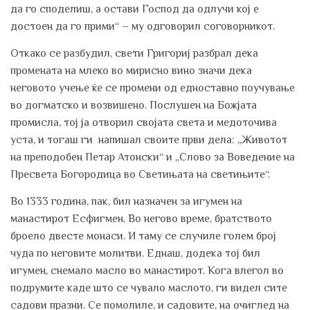
да го споделиш, а остави Господ да одлучи кој е
достоен да го прими“ – му одговорил соговорникот.
Откако се разбудил, свети Григориј разбрал дека
промената на млеко во мирисно вино значи дека
неговото учење ќе се промени од едноставно поучување
во догматско и возвишено. Послушен на Божјата
промисла, тој ја отворил својата света и медоточива
уста, и тогаш ги напишал своите први дела: „Животот
на преподобен Петар Атонски“ и „Слово за Воведение на
Пресвета Богородица во Светињата на светињите“.
Во 1333 година, пак, бил назначен за игумен на
манастирот Есфигмен. Во негово време, братството
броело двесте монаси. И таму се случиле голем број
чуда по неговите молитви. Еднаш, додека тој бил
игумен, снемало масло во манастирот. Кога влегол во
подрумите каде што се чувало маслото, ги видел сите
садови празни. Се помолиле, и садовите, на очиглед на