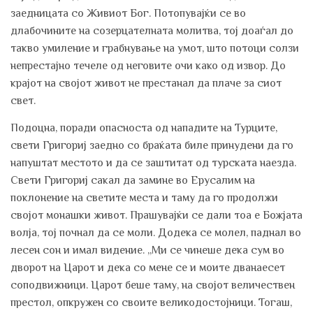
заедницата со Живиот Бог. Потопувајќи се во
длабочините на созерцателната молитва, тој доаѓал до
такво умиление и грабнување на умот, што потоци солзи
непрестајно течеле од неговите очи како од извор. До
крајот на својот живот не престанал да плаче за сиот
свет.
Подоцна, поради опасноста од нападите на Турците,
свети Григориј заедно со браќата биле принудени да го
напуштат местото и да се заштитат од турската наезда.
Свети Григориј сакал да замине во Ерусалим на
поклонение на светите места и таму да го продолжи
својот монашки живот. Прашувајќи се дали тоа е Божјата
волја, тој почнал да се моли. Додека се молел, паднал во
лесен сон и имал видение. „Ми се чинеше дека сум во
дворот на Царот и дека со мене се и моите дванаесет
соподвижници. Царот беше таму, на својот величествен
престол, опкружен со своите великодостојници. Тогаш,