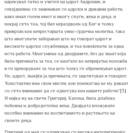
нарекувал татко и учител на царот Андроник, и
секојдневно се занимавал со царски и државни работи,
иако имал голем имот и многу слуги, жена и деца, и
покрај сето тоа, тој бил нераздвоен од Бог и толку
приврзан кон непрестајната умно-срдечна молитва, така
што многупати заборавал што му говорат царот и
високите царски службеници, и тоа повеќепати за една
иста работа. Многумина од дворјаните, без да знаат која
била причината за тоа, се наоѓале во непријатна положба
и го прекорувале за тоа што толку го обременувал царот.
Но, царот, знаејќи ја причината, го заштитувал и говорел:
’Константин има свои мисли, кои понекогаш не му даваат
со сето внимание да се однесува кон нашите работи‘.“
[3]
И мајка му на свети Григориј, Калона, била длабоко
побожна и добродетелна жена. Двајцата вложувале
посебно внимание во воспитанието и растењето на
своите деца.
Григориј од мал се одликувал со висока интелигенција;