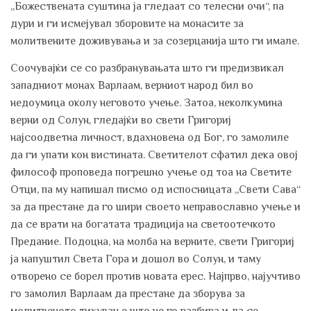
„Божествената суштина ја гледаат со телесни очи“, па
дури и ги исмејувал зборовите на монасите за
молитвените доживувања и за созерцанија што ги имале.
Соочувајќи се со разбранувањата што ги предизвикал
западниот монах Варлаам, верниот народ бил во
недоумица околу неговото учење. Затоа, неколкумина
верни од Солун, гледајќи во свети Григориј
најсоодветна личност, вдахновена од Бог, го замолиле
да ги упати кон вистината. Светителот сфатил дека овој
философ проповеда погрешно учење од тоа на Светите
Отци, па му напишал писмо од испосницата „Свети Сава“
за да престане да го шири своето неправославно учење и
да се врати на богатата традиција на светоотечкото
Предание. Подоцна, на молба на верните, свети Григориј
ја напуштил Света Гора и дошол во Солун, и таму
отворено се борел против новата ерес. Најпрво, најучтиво
го замолил Варлаам да престане да зборува за
молитвеното тихување што не го разбира и да се