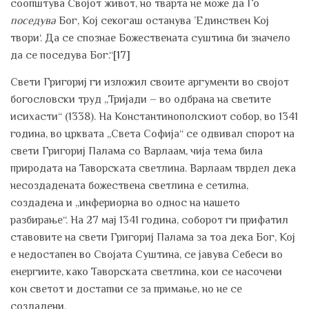
соопштува Својот живот, но тварта не може да Го
поседува
Бог, Кој секогаш останува ’Единствен Кој
твори‘. Да се спознае Божествената суштина би значело
да се поседува Бог.“
[17]
Свети Григориј ги изложил своите аргументи во својот
богословски труд „Тријади – во одбрана на светите
исихасти“ (1338). На Константинополскиот собор, во 1341
година, во црквата „Света Софија“ се одвивал спорот на
свети Григориј Палама со Варлаам, чија тема била
природата на Таворската светлина. Варлаам тврдел дека
несоздадената божествена светлина е сетилна,
создадена и „инфериорна во однос на нашето
разбирање“. На 27 мај 1341 година, соборот ги прифатил
ставовите на свети Григориј Палама за тоа дека Бог, Кој
е недостапен во Својата Суштина, се јавува Себеси во
енергиите, како Таворската светлина, кои се насочени
кон светот и достапни се за примање, но не се
создадени.