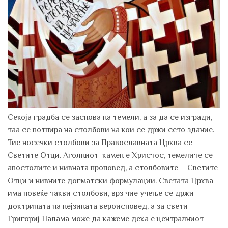
Секоја градба се заснова на темели, а за да се изгради,
таа се потпира на столбови на кои се држи сето здание.
Тие носечки столбови за Православната Црква се
Светите Отци. Аголниот камен е Христос, темелите се
апостолите и нивната проповед, а столбовите – Светите
Отци и нивните догматски формулации. Светата Црква
има повеќе такви столбови, врз чие учење се држи
доктрината на нејзината вероисповед, а за свети
Григориј Палама може да кажеме дека е централниот