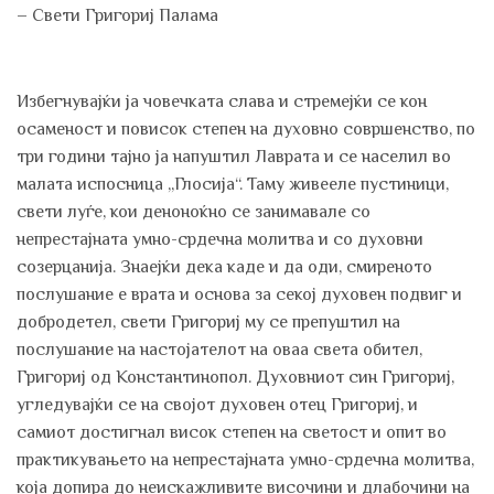
– Свети Григориј Палама
Избегнувајќи ја човечката слава и стремејќи се кон
осаменост и повисок степен на духовно совршенство, по
три години тајно ја напуштил Лаврата и се населил во
малата испосница „Глосија“. Таму живееле пустиници,
свети луѓе, кои деноноќно се занимавале со
непрестајната умно-срдечна молитва и со духовни
созерцанија. Знаејќи дека каде и да оди, смиреното
послушание е врата и основа за секој духовен подвиг и
добродетел, свети Григориј му се препуштил на
послушание на настојателот на оваа света обител,
Григориј од Константинопол. Духовниот син Григориј,
угледувајќи се на својот духовен отец Григориј, и
самиот достигнал висок степен на светост и опит во
практикувањето на непрестајната умно-срдечна молитва,
која допира до неискажливите височини и длабочини на