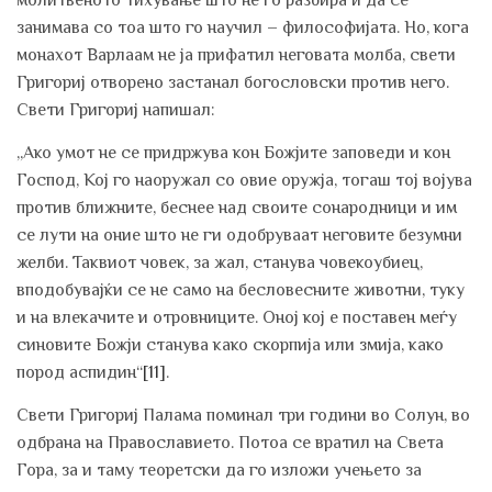
занимава со тоа што го научил – философијата. Но, кога
монахот Варлаам не ја прифатил неговата молба, свети
Григориј отворено застанал богословски против него.
Свети Григориј напишал:
„Ако умот не се придржува кон Божјите заповеди и кон
Господ, Кој го наоружал со овие оружја, тогаш тој војува
против ближните, беснее над своите сонародници и им
се лути на оние што не ги одобруваат неговите безумни
желби. Таквиот човек, за жал, станува човекоубиец,
вподобувајќи се не само на бесловесните животни, туку
и на влекачите и отровниците. Оној кој е поставен меѓу
синовите Божји станува како скорпија или змија, како
пород аспидин“
[11]
.
Свети Григориј Палама поминал три години во Солун, во
одбрана на Православието. Потоа се вратил на Света
Гора, за и таму теоретски да го изложи учењето за