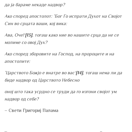
да ја бараме некаде надвор?
Ако според апостолот: ’Бог Го испрати Духот на Својот
Син во срцата ваши, кој вика:
Ава, Оче!‘
[13]
, тогаш како ние во нашите срца да не се
молиме со овој Дух?
Ако според зборовите на Господ, на пророците и на
апостолите:
’Царството Божјо е внатре во вас‘
[14]
, тогаш нема ли да
биде надвор од Царството Небесно
оној што така усрдно се труди да го изгони својот ум
надвор од себе?
– Свети Григориј Палама