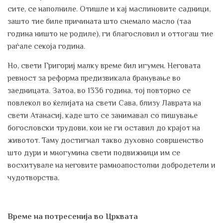
сите, се наполниле. Отишле и кај маслиновите садници,
зашто тие биле причината што снемало масло (таа
година ништо не родиле), ги благословил и оттогаш тие
раѓале секоја година.
Но, свети Григориј малку време бил игумен. Неговата
ревност за реформа предизвикала бранување во
заедницата. Затоа, во 1336 година, тој повторно се
повлекол во ќелијата на свети Сава, близу Лаврата на
свети Атанасиј, каде што се занимавал со пишување
богословски трудови, кои не ги оставил до крајот на
животот. Таму достигнал такво духовно совршенство
што дури и многумина свети подвижници им се
восхитувале на неговите рамноапостолни добродетели и
чудотворства.
Време на потресенија во Црквата