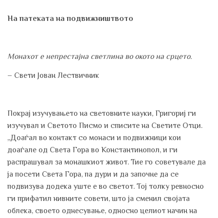
На патеката на подвижништвото
Монахот е непрестајна светлина во окото на срцето.
– Свети Јован Лествичник
Покрај изучувањето на световните науки, Григориј ги
изучувал и Светото Писмо и списите на Светите Отци.
„Доаѓал во контакт со монаси и подвижници кои
доаѓале од Света Гора во Константинопол, и ги
распрашувал за монашкиот живот. Тие го советувале да
ја посети Света Гора, па дури и да започне да се
подвизува додека уште е во светот. Тој толку ревносно
ги прифатил нивните совети, што ја сменил својата
облека, своето однесување, односно целиот начин на