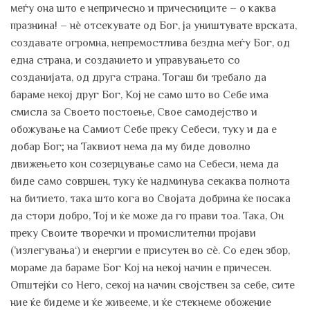
меѓу она што е непричесно и причесниците – о каква
празнина! – нѐ отсекувате од Бог, ја уништувате врската,
создавате огромна, непремостлива бездна меѓу Бог, од
една страна, и созданието и управувањето со
созданијата, од друга страна. Тогаш би требало да
бараме некој друг Бог, Кој не само што во Себе има
смисла за Своето постоење, Свое самодејство и
обожување на Самиот Себе преку Себеси, туку и да е
добар Бог; на Таквиот нема да му биде доволно
движењето кон созерцување само на Себеси, нема да
биде само совршен, туку ќе надминува секаква полнота
на битието, така што кога во Својата добрина ќе посака
да стори добро, Тој и ќе може да го прави тоа. Така, Он
преку Своите творечки и промислителни пројави
(’излегувања‘) и енергии е присутен во сѐ. Со еден збор,
мораме да бараме Бог Кој на некој начин е причесен.
Општејќи со Него, секој на начин својствен за себе, сите
ние ќе бидеме и ќе живееме, и ќе стекнеме обожение