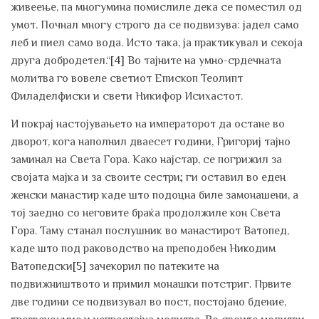
живеење, па многумина помислиле дека се поместил од
умот. Почнал многу строго да се подвизува: јадел само
леб и пиел само вода. Исто така, ја практикувал и секоја
друга добродетел.“
[4]
Во тајните на умно-срдечната
молитва го вовеле светиот Епископ Теолипт
Филаделфиски и свети Никифор Исихастот.
И покрај настојувањето на императорот да остане во
дворот, кога наполнил дваесет години, Григориј тајно
заминал на Света Гора. Како најстар, се погрижил за
својата мајка и за своите сестри; ги оставил во еден
женски манастир каде што подоцна биле замонашени, а
тој заедно со неговите браќа продолжиле кон Света
Гора. Таму станал послушник во манастирот Ватопед,
каде што под раководство на преподобен Никодим
Ватопедски
[5]
зачекорил по патеките на
подвижништвото и примил монашки потстриг. Првите
две години се подвизувал во пост, постојано бдение,