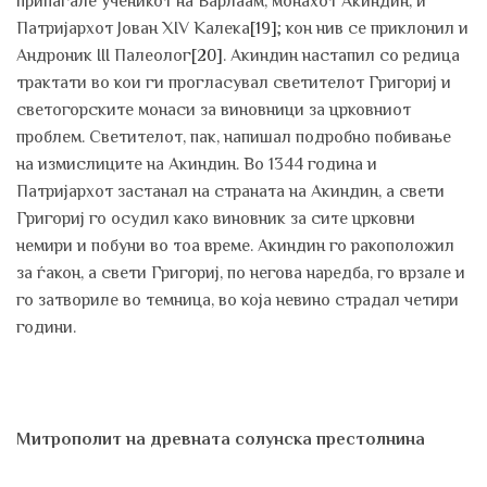
припаѓале ученикот на Варлаам, монахот Акиндин, и
Патријархот Јован XIV Калека
[19]
; кон нив се приклонил и
Андроник III Палеолог
[20]
. Акиндин настапил со редица
трактати во кои ги прогласувал светителот Григориј и
светогорските монаси за виновници за црковниот
проблем. Светителот, пак, напишал подробно побивање
на измислиците на Акиндин. Во 1344 година и
Патријархот застанал на страната на Акиндин, а свети
Григориј го осудил како виновник за сите црковни
немири и побуни во тоа време. Акиндин го ракоположил
за ѓакон, а свети Григориј, по негова наредба, го врзале и
го затвориле во темница, во која невино страдал четири
години.
Митрополит на древната солунска престолнина