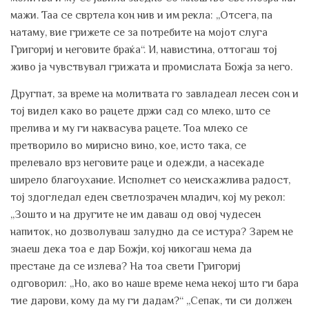
мажи. Таа се свртела кон нив и им рекла: „Отсега, па
натаму, вие грижете се за потребите на мојот слуга
Григориј и неговите браќа“. И, навистина, оттогаш тој
живо ја чувствувал грижата и промислата Божја за него.
Другпат, за време на молитвата го завладеал лесен сон и
тој видел како во рацете држи сад со млеко, што се
прелива и му ги наквасува рацете. Тоа млеко се
претворило во мирисно вино, кое, исто така, се
прелевало врз неговите раце и одежди, а насекаде
ширело благоухание. Исполнет со неискажлива радост,
тој здогледал еден светлозрачен младич, кој му рекол:
„Зошто и на другите не им даваш од овој чудесен
напиток, но дозволуваш залудно да се истура? Зарем не
знаеш дека тоа е дар Божји, кој никогаш нема да
престане да се излева? На тоа свети Григориј
одговорил: „Но, ако во наше време нема некој што ги бара
тие дарови, кому да му ги дадам?“ „Сепак, ти си должен