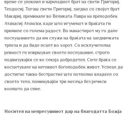
време се упокоил и најмладиот брат на свети Григориј,
Теодосиј. Тогаш свети Григориј, заедно со својот брат
Макариј, преминале во Великата Лавра на преподобен
Атанасиј Атонски, каде што игуменот и браќата ги
примиле со голема радост. Во манастирот му го дале
послушанието да им служи на браќата на заедничката
трпеза и да биде псалт во хорот. Со исклучителна
ревност го извршувал своето послушание, строго
подвизувајќи се во секоја добродетел. Сите браќа се
восхитувале на неговиот богоподобен живот. Успеал да
достигне такво бестрастие што потполно владеел со
своето тело, поминувајќи три месеца без речиси
воопшто да спие.
Носител на непресушниот дар на благодатта Божја