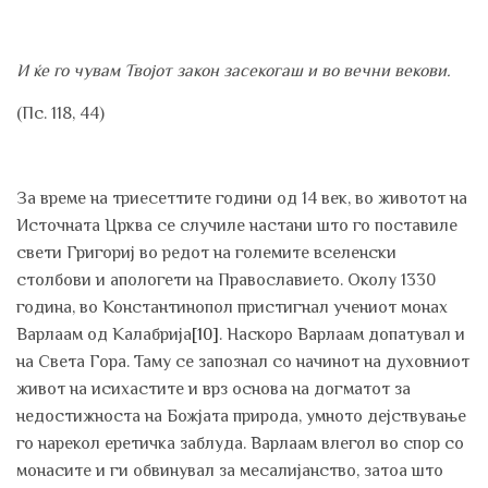
И ќе го чувам Твојот закон засекогаш и во вечни векови.
(Пс. 118, 44)
За време на триесеттите години од 14 век, во животот на
Источната Црква се случиле настани што го поставиле
свети Григориј во редот на големите вселенски
столбови и апологети на Православието. Околу 1330
година, во Константинопол пристигнал учениот монах
Варлаам од Калабрија
[10]
. Наскоро Варлаам допатувал и
на Света Гора. Таму се запознал со начинот на духовниот
живот на исихастите и врз основа на догматот за
недостижноста на Божјата природа, умното дејствување
го нарекол еретичка заблуда. Варлаам влегол во спор со
монасите и ги обвинувал за месалијанство, затоа што