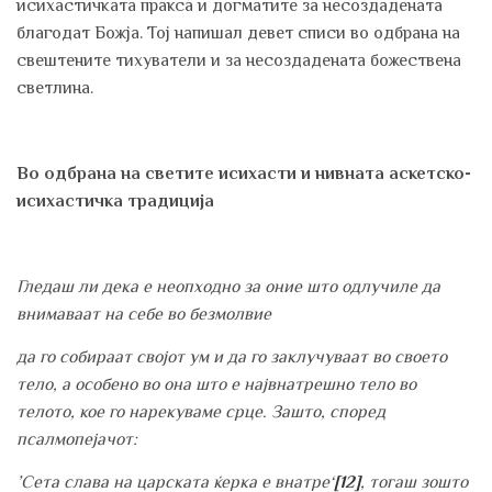
исихастичката пракса и догматите за несоздадената
благодат Божја. Тој напишал девет списи во одбрана на
свештените тихуватели и за несоздадената божествена
светлина.
Во одбрана на светите исихасти и нивната аскетско-
исихастичка традиција
Гледаш ли дека е неопходно за оние што одлучиле да
внимаваат на себе во безмолвие
да го собираат својот ум и да го заклучуваат во своето
тело, а особено во она што е највнатрешно тело во
телото, кое го нарекуваме срце. Зашто, според
псалмопејачот:
’Сета слава на царската ќерка е внатре‘
[12]
, тогаш зошто