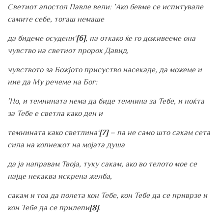
Светиот апостол Павле вели: ’Ако бевме се испитувале
самите себе, тогаш немаше
да бидеме осудени‘
[6]
, па откако ќе го доживееме она
чувство на светиот пророк Давид,
чувството за Божјото присуство насекаде, да можеме и
ние да Му речеме на Бог:
’Но, и темнината нема да биде темнина за Тебе, и ноќта
за Тебе е светла како ден и
темнината како светлина‘
[7]
– па не само што сакам сета
сила на копнежот на мојата душа
да ја направам Твоја, туку сакам, ако во телото мое се
најде некаква искрена желба,
сакам и тоа да полета кон Тебе, кон Тебе да се приврзе и
кон Тебе да се прилепи
[8]
.