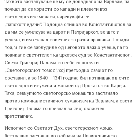
Таквото застапување не му се допаднало на Варлаам, па
почнал да се користи со напади и клевети врз
светогорските монаси, нарекувајќи ги
„папокогледачи“. Подоцна отишол во Константинопол за
да им се умилкува на царот и Патријархот, во што и
успеал, и им станал советник за разни прашања. Поради
тоа, и тие се заблудиле од неговото лажно учење, па го
повикале светителот на црковен суд во Константинопол.
Свети Григориј Палама со себе го носел и
„Светогорскиот томос“, кој претходно самиот го
составил, а во 1340 – 1341 година бил потпишан од сите
светогорски игумени и монаси од Протатот во Кареја.
Така, севкупното светогорско монаштво застанало
против номиналистичкиот хуманизам на Варлаам, а свети
Григориј Палама го признал за свој овластен
претставник.
Исполнет со Светиот Дух, светогорскиот монах
бестрашно застанал во одбрана на Православието,