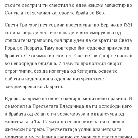
своите сестри и ги сместил во еден женски манастир во
Солун, а тој заминал кај своите браќа во Бер.
Свети Григориј пет години престојувал во Бер, но во 1331
година, поради честите напади и вознемирувања од
српските натрапници, бил принуден да се врати на Света
Гора, во Лаврата. Таму повторно бил срдечно примен од
браќата. Се осамил во скитот „Свети Сава“, кој се наоѓал
во непосредна близина. И таму го продолжил својот
строг типик, без да излегува од ќелијата, освен во
сабота и недела, кога одел на литургиските
заедничарења во Лаврата.
Еднаш, за време на своето ќелијно молитвено правило, Ѝ
се молел на Пресветата Владичица да ги ослободи него
и браќата од сѐ што ги вознемирува и оддалечува од
молитвата, а Таа Самата да се погрижи за сите нивни
житејски потреби. Пресветата ја услишала неговата
молитва и му се јавила заедно со мноштво светлозрачни