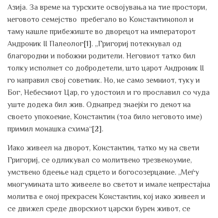
Азија. За време на турските освојувања на тие простори,
неговото семејство пребегало во Константинопол и
таму нашле прибежиште во дворецот на императорот
Андроник II Палеолог
[1]
. „Григориј потекнувал од
благородни и побожни родители. Неговиот татко бил
толку исполнет со добродетели, што царот Андроник II
го направил свој советник. Но, не само земниот, туку и
Бог, Небесниот Цар, го удостоил и го прославил со чуда
уште додека бил жив. Однапред знаејќи го денот на
своето упокоение, Константин (тоа било неговото име)
примил монашка схима“
[2]
.
Иако живеел на дворот, Константин, татко му на свети
Григориј, се одликувал со молитвено трезвеноумие,
умствено бдеење над срцето и богосозерцание. „Меѓу
многумината што живееле во светот и имале непрестајна
молитва е оној прекрасен Константин, кој иако живеел и
се движел среде дворскиот царски бурен живот, се