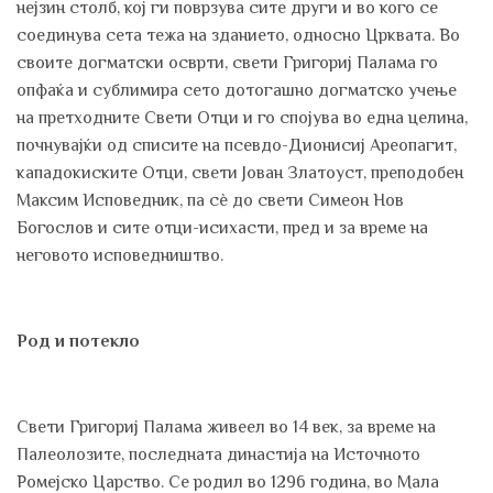
нејзин столб, кој ги поврзува сите други и во кого се
соединува сета тежа на зданието, односно Црквата. Во
своите догматски осврти, свети Григориј Палама го
опфаќа и сублимира сето дотогашно догматско учење
на претходните Свети Отци и го спојува во една целина,
почнувајќи од списите на псевдо-Дионисиј Арeопагит,
кападокиските Отци, свети Јован Златоуст, преподобен
Максим Исповедник, па сѐ до свети Симеон Нов
Богослов и сите отци-исихасти, пред и за време на
неговото исповедништво.
Род и потекло
Свети Григориј Палама живеел во 14 век, за време на
Палеолозите, последната династија на Источното
Ромејско Царство. Се родил во 1296 година, во Мала