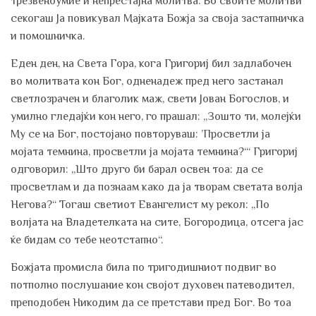
трезвеноумие и непрестајна молитва. Во своите молитви
секогаш Ја повикувал Мајката Божја за своја застапничка
и помошничка.
Еден ден, на Света Гора, кога Григориј бил задлабочен
во молитвата кон Бог, одненадеж пред него застанал
светлозрачен и благолик маж, свети Јован Богослов, и
умилно гледајќи кон него, го прашал: „Зошто ти, молејќи
Му се на Бог, постојано повторуваш: ’Просветли ја
мојата темнина, просветли ја мојата темнина?‘“ Григориј
одговорил: „Што друго би барал освен тоа: да се
просветлам и да познаам како да ја творам светата волја
Негова?“ Тогаш светиот Евангелист му рекол: „По
волјата на Владетелката на сите, Богородица, отсега јас
ќе бидам со тебе неотстапно“.
Божјата промисла била по тригодишниот подвиг во
потполно послушание кон својот духовен патеводител,
преподобен Никодим да се претстави пред Бог. Во тоа