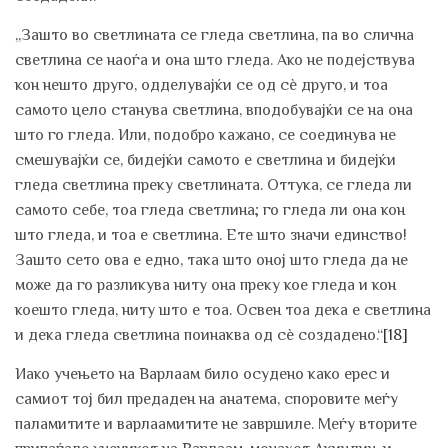
„Зашто во светлината се гледа светлина, па во слична
светлина се наоѓа и она што гледа. Ако не подејствува
кон нешто друго, одделувајќи се од сѐ друго, и тоа
самото цело станува светлина, вподобувајќи се на она
што го гледа. Или, подобро кажано, се соединува не
смешувајќи се, бидејќи самото е светлина и бидејќи
гледа светлина преку светлината. Оттука, се гледа ли
самото себе, тоа гледа светлина; го гледа ли она кон
што гледа, и тоа е светлина. Ете што значи единство!
Зашто сето ова е едно, така што оној што гледа да не
може да го разликува ниту она преку кое гледа и кон
коешто гледа, ниту што е тоа. Освен тоа дека е светлина
и дека гледа светлина поинаква од сѐ создадено.“
[18]
Иако учењето на Варлаам било осудено како ерес и
самиот тој бил предаден на анатема, споровите меѓу
паламитите и варлаамитите не завршиле. Меѓу вторите