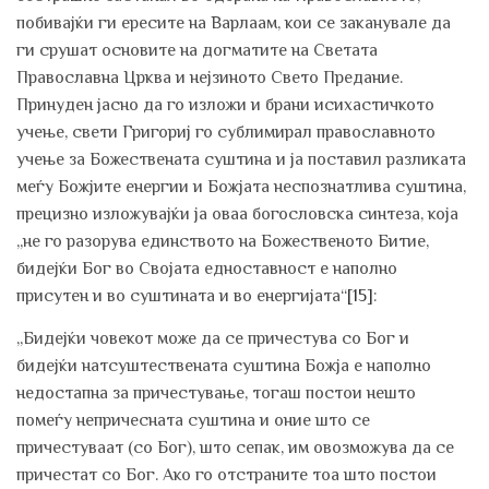
побивајќи ги ересите на Варлаам, кои се заканувале да
ги срушат основите на догматите на Светата
Православна Црква и нејзиното Свето Предание.
Принуден јасно да го изложи и брани исихастичкото
учење, свети Григориј го сублимирал православното
учење за Божествената суштина и ја поставил разликата
меѓу Божјите енергии и Божјата неспознатлива суштина,
прецизно изложувајќи ја оваа богословска синтеза, која
„не го разорува единството на Божественото Битие,
бидејќи Бог во Својата едноставност е наполно
присутен и во суштината и во енергијата“
[15]
:
„Бидејќи човекот може да се причестува со Бог и
бидејќи натсуштествената суштина Божја е наполно
недостапна за причестување, тогаш постои нешто
помеѓу непричесната суштина и оние што се
причестуваат (со Бог), што сепак, им овозможува да се
причестат со Бог. Ако го отстраните тоа што постои