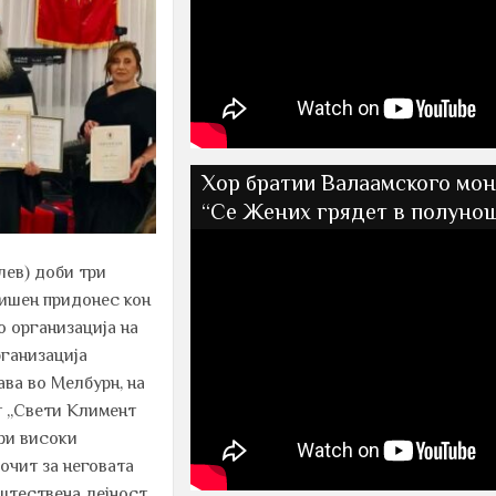
Хор братии Валаамского мон
“Се Жених грядет в полуно
лев) доби три
дишен придонес кон
о организација на
ганизација
ва во Мелбурн, на
т „Свети Климент
три високи
почит за неговата
пштествена дејност