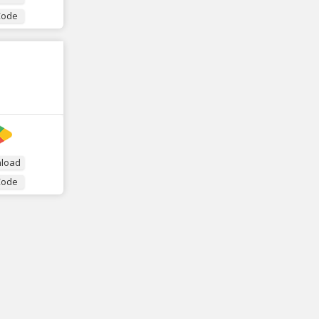
Code
load
Code