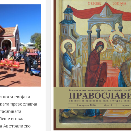
и носи својата
ската православна
згасливата
 беше и оваа
на Австралиско-