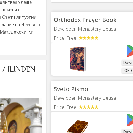
молитвено беше
 празник –
и Свети литургии,
Orthodox Prayer Book
слание на Неговото
Developer:
Monastery Eleusa
Македонски г.г. …
Price:
Free
Down
/ ILINDEN
QR-
Sveto Pismo
Developer:
Monastery Eleusa
Price:
Free
Down