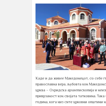
on
Каде и да живее Македонецот, со себе г
православна вера, љубовта кон Македон
црква – Охридска архиепископија и неи
приврзаност кон својата татковина. Така
година, кога низ сите црковни општини 