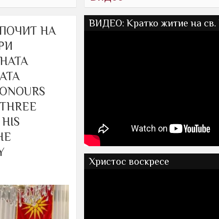
ВИДЕО: Кратко житие на св. 
 ПОЧИТ НА
ТРИ
ЕНАТА
АТА
HONOURS
 THREE
 HIS
HE
Y
Христос воскресе