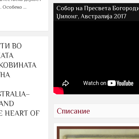
. Особено …
Собор на Пресвета Богороди
Џилoнг, Австралија 2017
ТИ ВО
АТА
ТКОВИНАТА
 НА
N
STRALIA–
 AND
Списание
E HEART OF