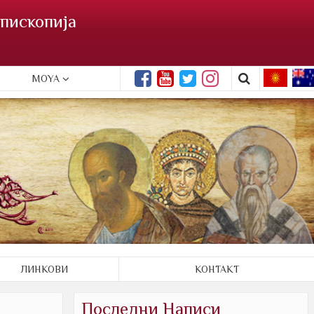
пископија
MOYA
ЛИНКОВИ
КОНТАКТ
Последни Написи