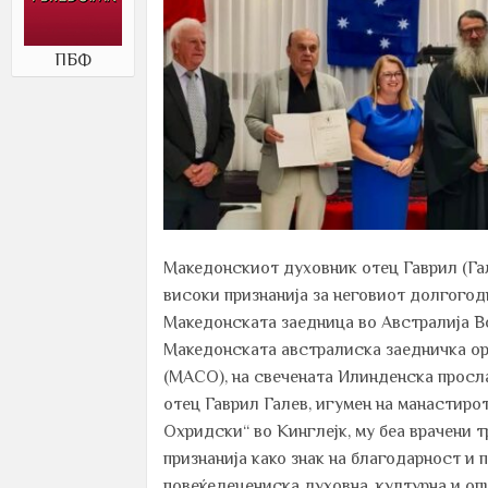
ПБФ
Македонскиот духовник отец Гаврил (Га
високи признанија за неговиот долгого
Македонската заедница во Австралија В
Македонската австралиска заедничка ор
(MACO), на свечената Илинденска просла
отец Гаврил Галев, игумен на манастиро
Охридски“ во Кинглејк, му беа врачени 
признанија како знак на благодарност и 
повеќедецениска духовна, културна и о