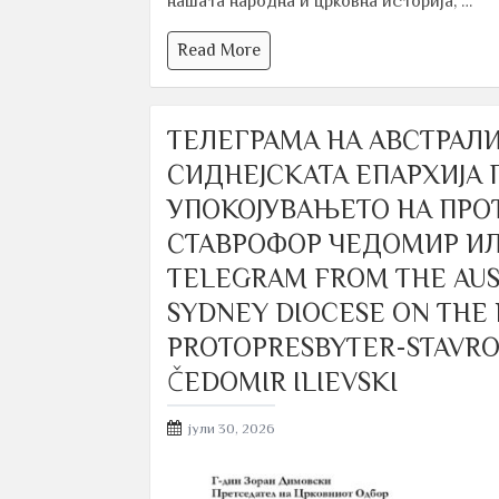
нашата народна и црковна историја, …
Read More
ТЕЛЕГРАМА НА АВСТРАЛ
СИДНЕЈСКАТА ЕПАРХИЈА 
УПОКОЈУВАЊЕТО НА ПРОТ
СТАВРОФОР ЧЕДОМИР ИЛ
TELEGRAM FROM THE AUS
SYDNEY DIOCESE ON THE 
PROTOPRESBYTER-STAVR
ČEDOMIR ILIEVSKI
Posted
јули 30, 2026
on