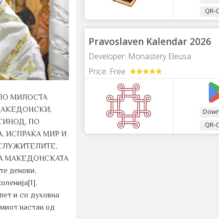
QR-
Pravoslaven Kalendar 2026
Developer:
Monastery Eleusa
Price:
Free
ПО МИЛОСТА
МАКЕДОНСКИ,
Down
СИНОД, ПО
QR-
 ИСПРАЌА МИР И
СЛУЖИТЕЛИТЕ,
НА МАКЕДОНСКАТА
е денови,
оленија[1].
пет и со духовна
емиот настан од