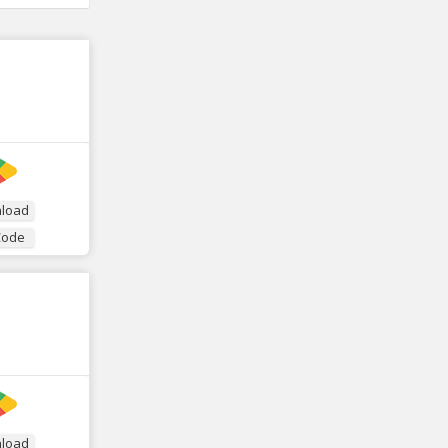
load
Code
load