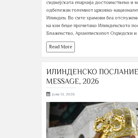
сиднејската епархија достоинствено и 
одбележан големиот црковно-национален
Илинден. Во сите храмови беа отслужен
на кои беше прочитано Илинденското по
Блаженство, Архиепископот Охридски и 
Read More
ИЛИНДЕНСКО ПОСЛАНИЕ 
MESSAGE, 2026
Posted
јули 31, 2026
on