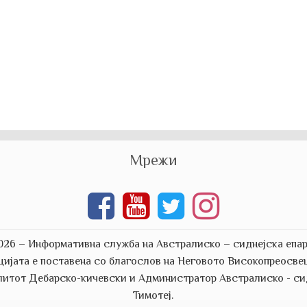
Мрежи
026 – Информативна служба на Австралиско – сиднејска епар
цијата е поставена со благослов на Неговото Високопреосве
итот Дебарско-кичевски и Aдминистратор Австралиско - сид
Тимотеј.