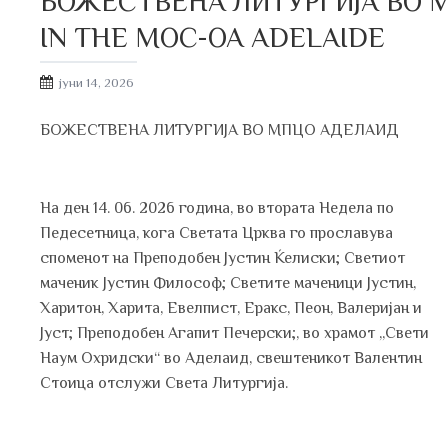
БОЖЕСТВЕНА ЛИТУРГИЈА ВО М
IN THE MOC-OA ADELAIDE
Posted
јуни 14, 2026
on
БОЖЕСТВЕНА ЛИТУРГИЈА ВО МПЦО АДЕЛАИД
На ден 14. 06. 2026 година, во втората Недела по
Педесетница, кога Светата Црква го прославува
споменот на Преподобен Јустин Ќелиски; Светиот
маченик Јустин Философ; Светите маченици Јустин,
Харитон, Харита, Евелпист, Еракс, Пеон, Валеријан и
Јуст; Преподобен Агапит Печерски;, во храмот „Свети
Наум Охридски“ во Аделаид, свештеникот Валентин
Стоица отслужи Света Литургија.