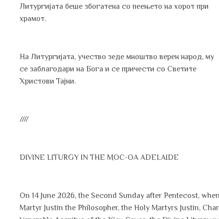
Литургијата беше збогатена со пеењето на хорот при
храмот.
На Литургијата, учество зеде мноштво верен народ, му
се заблагодари на Бога и се причести со Светите
Христови Тајни.
////
DIVINE LITURGY IN THE MOC-OA ADELAIDE
On 14 June 2026, the Second Sunday after Pentecost, when
Martyr Justin the Philosopher, the Holy Martyrs Justin, Char