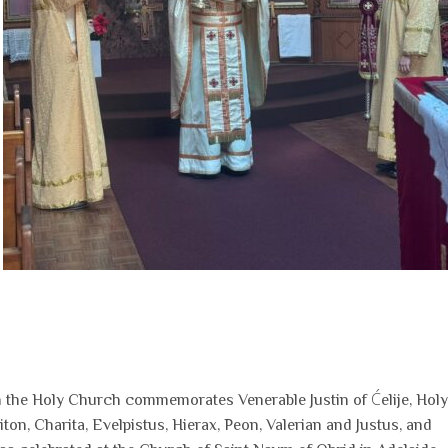
 the Holy Church commemorates Venerable Justin of Ćelije, Holy
iton, Charita, Evelpistus, Hierax, Peon, Valerian and Justus, and