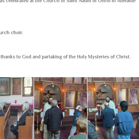
was celebrated at the Church of Saint Naum of Ohrid in Adelaide
urch choir.
g thanks to God and partaking of the Holy Mysteries of Christ.