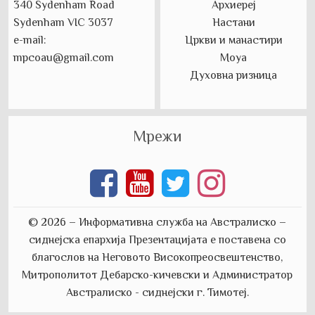
340 Sydenham Road
Архиереј
Sydenham VIC 3037
Настани
e-mail:
Цркви и манастири
mpcoau@gmail.com
Моуа
Духовна ризница
Мрежи
© 2026 – Информативна служба на Австралиско –
сиднејска епархија
Презентацијата е поставена со
благослов на Неговото Високопреосвештенство,
Митрополитот Дебарско-кичевски и Aдминистратор
Австралиско - сиднејски г. Тимотеј.