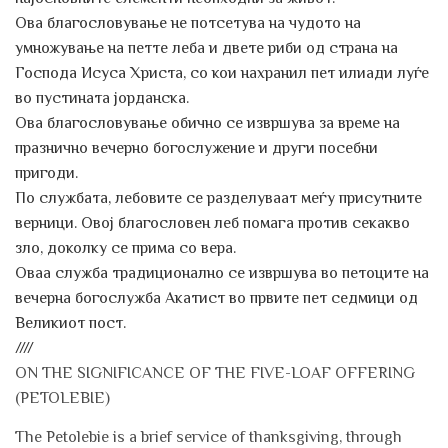
Ова благословување не потсетува на чудото на
умножување на петте леба и двете риби од страна на
Господа Исуса Христа, со кои нахранил пет илиади луѓе
во пустината јорданска.
Ова благословување обично се извршува за време на
празнично вечерно богослужение и други посебни
пригоди.
По службата, лебовите се разделуваат меѓу присутните
верници. Овој благословен леб помага против секакво
зло, доколку се прима со вера.
Оваа служба традиционално се извршува во петоците на
вечерна богослужба Акатист во првите пет седмици од
Великиот пост.
////
ON THE SIGNIFICANCE OF THE FIVE-LOAF OFFERING
(PETOLEBIE)
The Petolebie is a brief service of thanksgiving, through