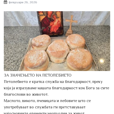
Posted
февруари 26, 2026
on
ЗА ЗНАЧЕЊЕТО НА ПЕТОЛЕБИЕТО
Петолебието е кратка служба на благодарност, преку
која ја изразуваме нашата благодарност кон Бога за сите
благослови во животот.
Маслото, виното, пченицата и лебовите што се
употребуваат во службата ги претставуваат
најосновните елементи неопходни за живот.