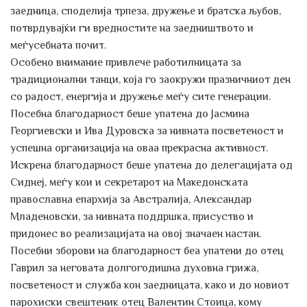
заедница, споделија трпеза, дружење и братска љубов,
потврдувајќи ги вредностите на заедништвото и
меѓусебната почит.
Особено внимание привлече работилницата за
традиционални танци, која го заокружи празничниот ден
со радост, енергија и дружење меѓу сите генерации.
Посебна благодарност беше упатена до Јасмина
Георгиевски и Ива Дуровска за нивната посветеност и
успешна организација на оваа прекрасна активност.
Искрена благодарност беше упатена до делегацијата од
Сиднеј, меѓу кои и секретарот на Македонската
православна епархија за Австралија, Александар
Младеновски, за нивната поддршка, присуство и
придонес во реализацијата на овој значаен настан.
Посебни зборови на благодарност беа упатени до отец
Гаврил за неговата долгогодишна духовна грижа,
посветеност и служба кон заедницата, како и до новиот
парохиски свештеник отец Валентин Стоица, кому