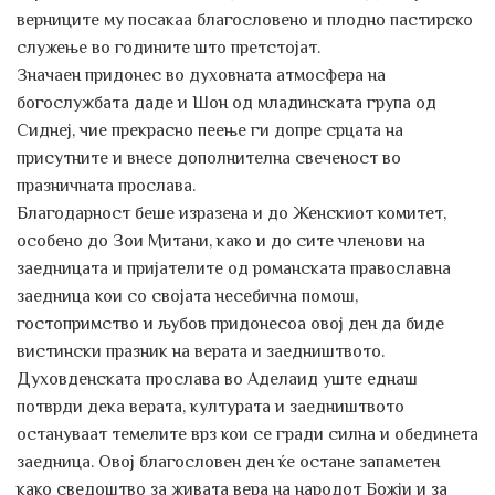
верниците му посакаа благословено и плодно пастирско
служење во годините што претстојат.
Значаен придонес во духовната атмосфера на
богослужбата даде и Шон од младинската група од
Сиднеј, чие прекрасно пеење ги допре срцата на
присутните и внесе дополнителна свеченост во
празничната прослава.
Благодарност беше изразена и до Женскиот комитет,
особено до Зои Митани, како и до сите членови на
заедницата и пријателите од романската православна
заедница кои со својата несебична помош,
гостопримство и љубов придонесоа овој ден да биде
вистински празник на верата и заедништвото.
Духовденската прослава во Аделаид уште еднаш
потврди дека верата, културата и заедништвото
остануваат темелите врз кои се гради силна и обединета
заедница. Овој благословен ден ќе остане запаметен
како сведоштво за живата вера на народот Божји и за