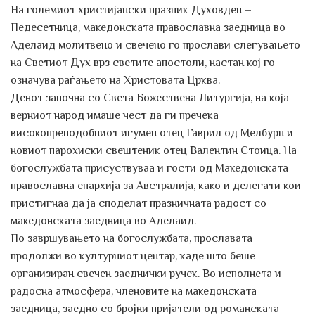
На големиот христијански празник Духовден –
Педесетница, македонската православна заедница во
Аделаид молитвено и свечено го прослави слегувањето
на Светиот Дух врз светите апостоли, настан кој го
означува раѓањето на Христовата Црква.
Денот започна со Света Божествена Литургија, на која
верниот народ имаше чест да ги пречека
високопреподобниот игумен отец Гаврил од Мелбурн и
новиот парохиски свештеник отец Валентин Стоица. На
богослужбата присуствуваа и гости од Македонската
православна епархија за Австралија, како и делегати кои
пристигнаа да ја споделат празничната радост со
македонската заедница во Аделаид.
По завршувањето на богослужбата, прославата
продолжи во културниот центар, каде што беше
организиран свечен заеднички ручек. Во исполнета и
радосна атмосфера, членовите на македонската
заедница, заедно со бројни пријатели од романската