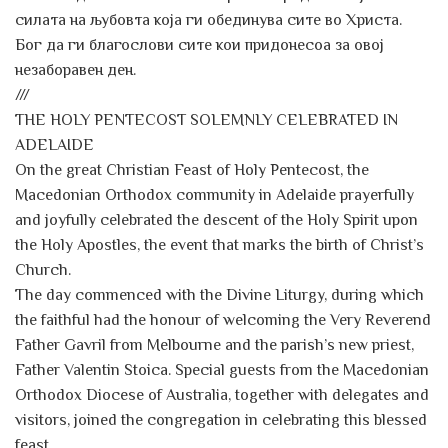
силата на љубовта која ги обединува сите во Христа.
Бог да ги благослови сите кои придонесоа за овој
незаборавен ден.
///
THE HOLY PENTECOST SOLEMNLY CELEBRATED IN
ADELAIDE
On the great Christian Feast of Holy Pentecost, the
Macedonian Orthodox community in Adelaide prayerfully
and joyfully celebrated the descent of the Holy Spirit upon
the Holy Apostles, the event that marks the birth of Christ’s
Church.
The day commenced with the Divine Liturgy, during which
the faithful had the honour of welcoming the Very Reverend
Father Gavril from Melbourne and the parish’s new priest,
Father Valentin Stoica. Special guests from the Macedonian
Orthodox Diocese of Australia, together with delegates and
visitors, joined the congregation in celebrating this blessed
feast.