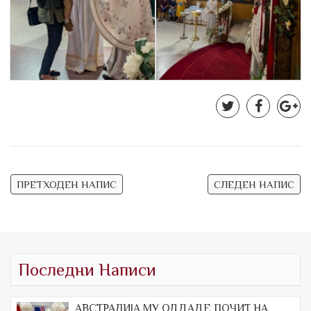
Навигација
ПРЕТХОДЕН НАПИС
СЛЕДЕН НАПИС
на
напис
Последни Написи
АВСТРАЛИЈА МУ ОДДАДЕ ПОЧИТ НА