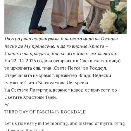
Наутро рано подрануваме и наместо миро на Господа
песна да Му пренесеме, и да го видиме Христа –
Сонцето на правдата, Кој на сите живот им засветли.
На 22. 04. 2025 година (вторник од Светлата седмица),
во црковната општина „Света Петка“ во Рокдејл,
старешината на храмот, презвитер Владо Недески
служеше Света Златоустова Литургија.
На Светата Литургија, верниот народ се причести со
Светите Христови Тајни.
///
THIRD DAY OF PASCHA IN ROCKDALE
Let us rise early in the morning, and instead of myrrh, bring
a hymn to the Lord;