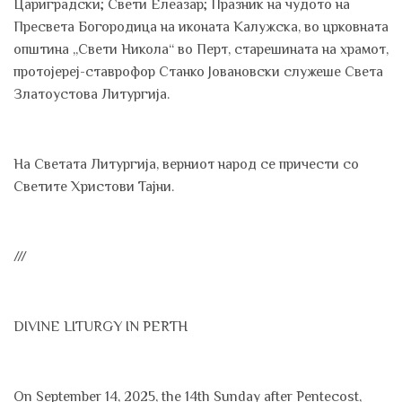
Цариградски; Свети Елеазар; Празник на чудото на
Пресвета Богородица на иконата Калужска, во црковната
општина „Свети Никола“ во Перт, старешината на храмот,
протојереј-ставрофор Станко Јовановски служеше Света
Златоустова Литургија.
На Светата Литургија, верниот народ се причести со
Светите Христови Тајни.
///
DIVINE LITURGY IN PERTH
On September 14, 2025, the 14th Sunday after Pentecost,