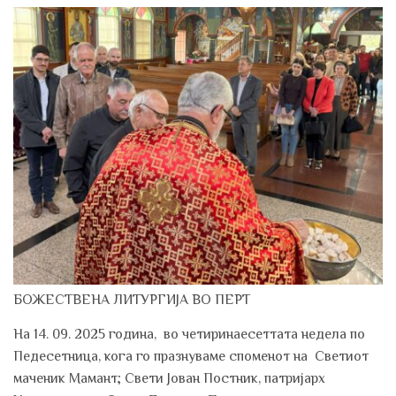
БОЖЕСТВЕНА ЛИТУРГИЈА ВО ПЕРТ
На 14. 09. 2025 година, во четиринаесеттата недела по
Педесетница, кога го празнуваме споменот на Светиот
маченик Мамант; Свети Јован Постник, патријарх