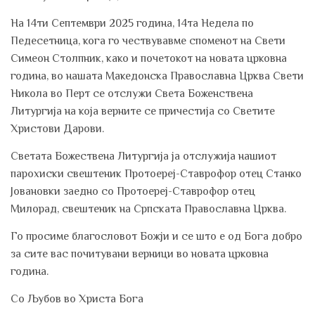
На 14ти Септември 2025 година, 14тa Недела по
Педесетница, кога го чествувавме споменот на Свети
Симеон Столпник, како и почетокот на новата црковна
година, во нашата Македонска Православна Црква Свети
Никола во Перт се отслужи Света Боженствена
Литургија на која верните се причестија со Светите
Христови Дарови.
Светата Божествена Литургија ја отслужија нашиот
парохиски свештеник Протоереј-Ставрофор отец Станко
Јовановки заедно со Протоереј-Ставрофор отец
Милорад, свештеник на Српската Православна Црква.
Го просиме благословот Божји и се што е од Бога добро
за сите вас почитувани верници во новата црковна
година.
Со Љубов во Христа Бога