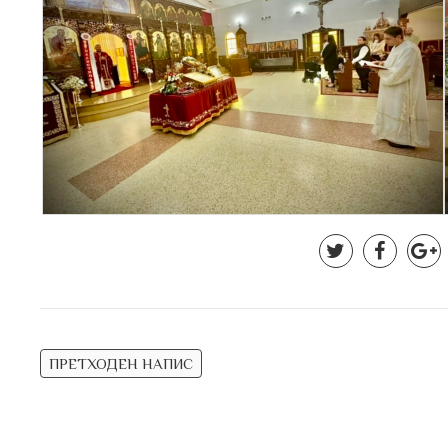
Навигација
ПРЕТХОДЕН НАПИС
на
напис