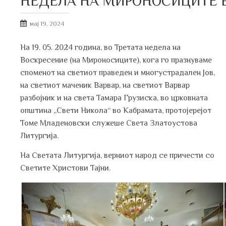
НЕДЕЛА НА МИРОНОСИЦИТЕ 
Posted
мај 19, 2024
on
На 19. 05. 2024 година, во Третата недела на
Воскресение (на Мироносиците), кога го празнуваме
споменот на светиот праведен и многустрадален Јов,
на светиот маченик Варвар, на светиот Варвар
разбојник и на света Тамара Грузиска, во црковната
општина „Свети Никола“ во Кабрамата, протојерејот
Томе Младеновски служеше Света Златоустова
Литургија.
На Светата Литургија, верниот народ се причести со
Светите Христови Тајни.