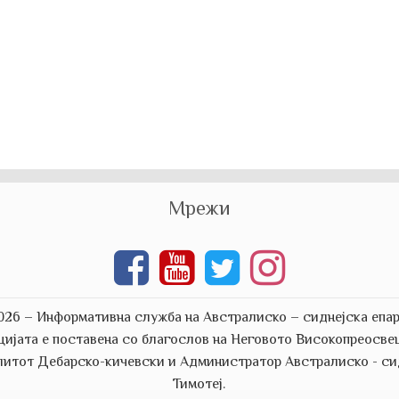
Мрежи
026 – Информативна служба на Австралиско – сиднејска епар
цијата е поставена со благослов на Неговото Високопреосве
итот Дебарско-кичевски и Aдминистратор Австралиско - сид
Тимотеј.