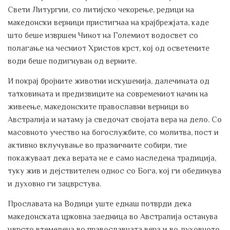
Свети Литургии, со литијско чекорење, редици на
македонски верници пристигнаа на крајбрежјата, каде
што беше извршен Чинот на Големиот водосвет со
полагање на чесниот Христов крст, кој од осветените
води беше подигнуван од верните.
И покрај бројните животни искушенија, далечината од
татковината и предизвиците на современиот начин на
живеење, македонските православни верници во
Австралија и натаму ја сведочат својата вера на дело. Со
масовното учество на богослужбите, со молитва, пост и
активно вклучување во празничните собири, тие
покажуваат дека верата не е само наследена традиција,
туку жив и дејствителен однос со Бога, кој ги обединува
и духовно ги зацврстува.
Прославата на Водици уште еднаш потврди дека
македонската црковна заедница во Австралија останува
цврсто втемелена во православната вера и во духовното