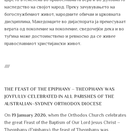
наследство на својот народ. Преку зачувувањето на
богослужбениот живот, народните обичаи и црковната
дисциплина, Македонците во дијаспората ја пренесуваат
верата од поколение на поколение, сведочејќи дека и во
туѓина може достоинствено и ревносно да се живее
православниот христијански живот.
////
THE FEAST OF THE EPIPHANY – THEOPHANY WAS
JOYFULLY CELEBRATED IN ALL PARISHES OF THE
AUSTRALIAN–SYDNEY ORTHODOX DIOCESE
On
19 January 2026
, when the Orthodox Church celebrates
the great Feast of the Baptism of Our Lord Jesus Christ –
Theophany (Epiphany), the feast of Theophany was