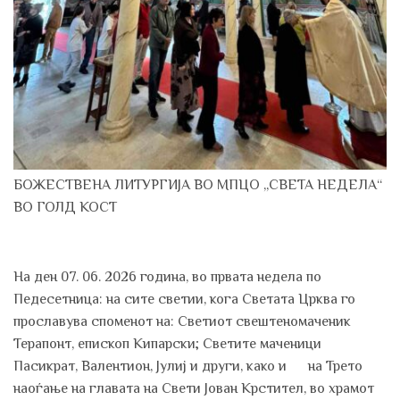
БОЖЕСТВЕНА ЛИТУРГИЈА ВО МПЦО „СВЕТА НЕДЕЛА“
ВО ГОЛД КОСТ
На ден 07. 06. 2026 година, во првата недела по
Педесетница: на сите светии, кога Светата Црква го
прославува споменот на: Светиот свештеномаченик
Терапонт, епископ Кипарски; Светите маченици
Пасикрат, Валентион, Јулиј и други, како и на Трето
наоѓање на главата на Свети Јован Крстител, во храмот