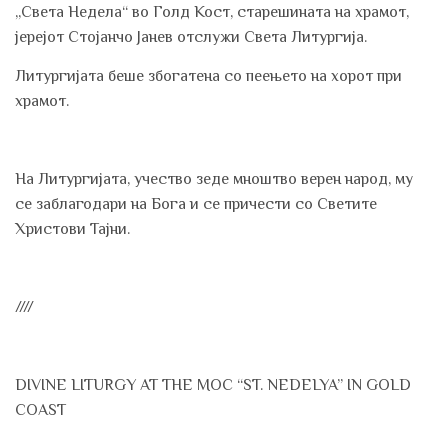
„Света Недела“ во Голд Кост, старешината на храмот,
јерејот Стојанчо Јанев отслужи Света Литургија.
Литургијата беше збогатена со пеењето на хорот при
храмот.
На Литургијата, учество зеде мноштво верен народ, му
се заблагодари на Бога и се причести со Светите
Христови Тајни.
////
DIVINE LITURGY AT THE MOC “ST. NEDELYA” IN GOLD
COAST