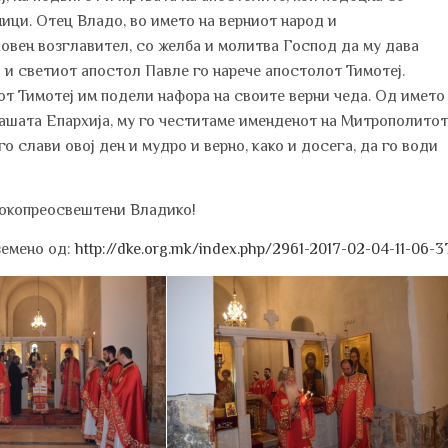
ици. Отец Владо, во името на верниот народ и
овен возглавител, со желба и молитва Господ да му дава
о и светиот апостол Павле го нарече апостолот Тимотеј.
т Тимотеј им подели нафора на своите верни чеда. Од името
нашата Епархија, му го честитаме именденот на Митрополитот
 слави овој ден и мудро и верно, како и досега, да го води
сокопреосвештени Владико!
земено од:
http://dke.org.mk/index.php/2961-2017-02-04-11-06-3