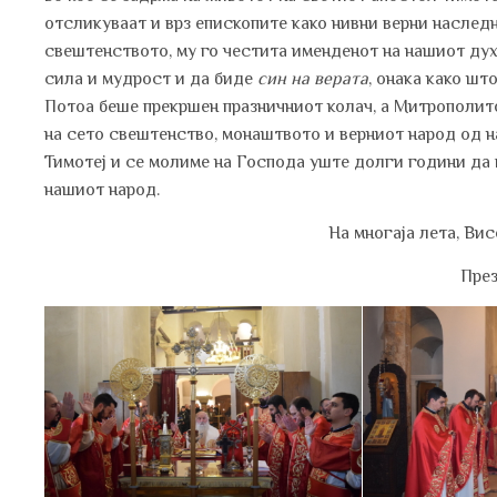
отсликуваат и врз епископите како нивни верни наследн
свештенството, му го честита именденот на нашиот дух
сила и мудрост и да биде
син на верата
, онака како шт
Потоа беше прекршен празничниот колач, а Митрополито
на сето свештенство, монаштвото и верниот народ од 
Тимотеј и се молиме на Господа уште долги години да го
нашиот народ.
На многаја лета, Ви
Пре