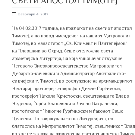
СВЕТИ АПОСТОЛ ТИМОТЕЈ
Posted
февруари 4, 2017
on
На 04.02.2017 година, на празникот на светиот апостол
Тимотеј, а по повод именденот на нашиот Митрополит
Тимотеј, во манастирот „Св. Климент и Пантелејмон“
на Плаошник во Охрид, беше отслужена света
архиерејска Литургија, на која чиноначалствуваше
Неговото Високопреосвештенство Митрополитот
Дебарско-кичевски и Администратор Австралиско-
сиднејски г. Тимотеј, во сослужение на архимандритот
Нектариј, протоереј-ставрофор Димче Ѓорѓиески,
протоерејот Никола Христоски, свештениците Владо
Недески, Ѓорѓи Блажевски и Љупчо Бакрачески,
протоѓаконот Николче Ѓурѓиноски и ѓаконот Сашо
Целески. По завршувањето на Литургијата, со
благослов на Митрополитот Тимотеј, свештеникот Влад
во кое се задржа на животот на светиот апостол Тимоте