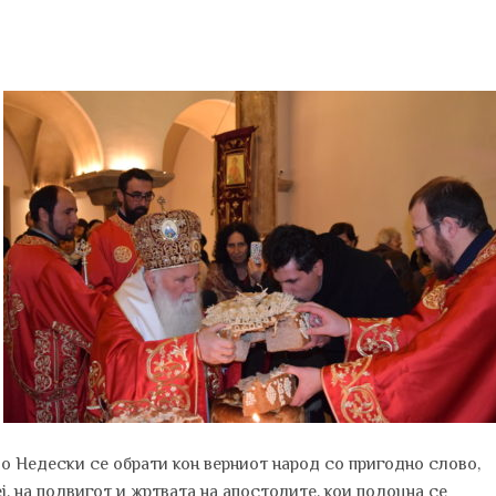
о Недески се обрати кон верниот народ со пригодно слово,
ј, на подвигот и жртвата на апостолите, кои подоцна се