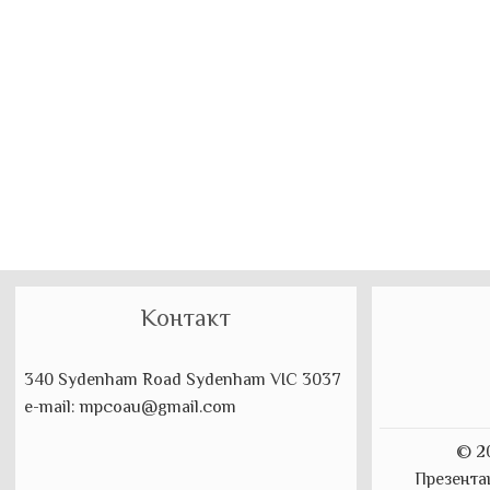
на
напис
Контакт
340 Sydenham Road Sydenham VIC 3037
e-mail: mpcoau@gmail.com
© 2
Презента