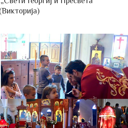
„Свети Георгиј и Пресвета
(Викторија)