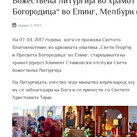
Божествена литургија во храмот 
Богородица“ во Епинг, Мелбурн 
Posted
април 7, 2017
on
На 07. 04. 2017 година, кога се празнува Светото
Благовештение, во црковната општина „Свети Георгиј
и Пресвета Богородица“ во Епинг, старешината на
храмот јерејот Климент Станковски отслужи Света
божествена Литургија.
На Литургијата, учество зеде мноштво верен народ, кој
му се заблагодари на Бога и се причести со Светите
Христовите Тајни.