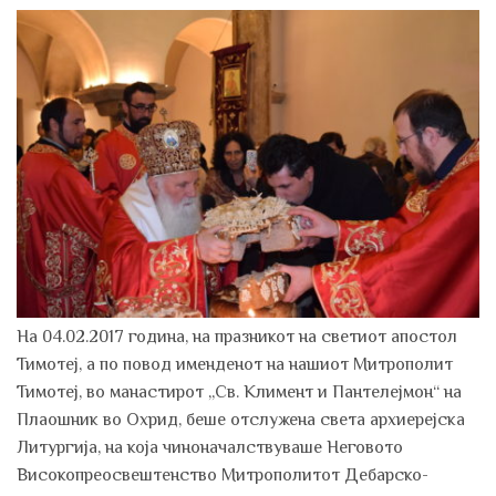
on
На 04.02.2017 година, на празникот на светиот апостол
Тимотеј, а по повод именденот на нашиот Митрополит
Тимотеј, во манастирот „Св. Климент и Пантелејмон“ на
Плаошник во Охрид, беше отслужена света архиерејска
Литургија, на која чиноначалствуваше Неговото
Високопреосвештенство Митрополитот Дебарско-