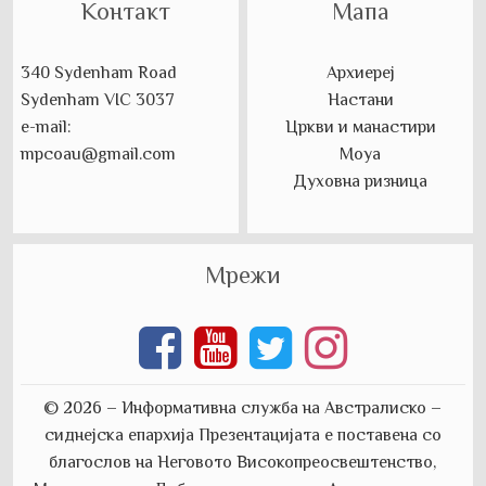
Контакт
Мапа
340 Sydenham Road
Архиереј
Sydenham VIC 3037
Настани
e-mail:
Цркви и манастири
mpcoau@gmail.com
Моуа
Духовна ризница
Мрежи
© 2026 – Информативна служба на Австралиско –
сиднејска епархија
Презентацијата е поставена со
благослов на Неговото Високопреосвештенство,