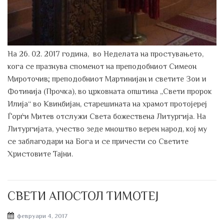
На 26. 02. 2017 година, во Неделата на простувањето,
кога се празнува споменот на преподобниот Симеон
Мироточив; преподобниот Мартинијан и светите Зои и
Фотинија (Прочка), во црковната општина „Свети пророк
Илија“ во Квинбијан, старешината на храмот протојереј
Ѓорѓи Митев отслужи Света божествена Литургија. На
Литургијата, учество зеде мноштво верен народ, кој му
се заблагодари на Бога и се причести со Светите
Христовите Тајни.
СВЕТИ АПОСТОЛ ТИМОТЕЈ
Posted
февруари 4, 2017