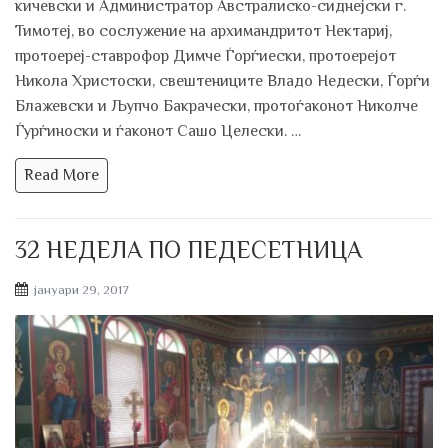
кичевски и Администратор Австралиско-сиднејски г.
Тимотеј, во сослужение на архимандритот Нектариј,
протоереј-ставрофор Димче Ѓорѓиески, протоерејот
Никола Христоски, свештениците Владо Недески, Ѓорѓи
Блажевски и Љупчо Бакрачески, протоѓаконот Николче
Ѓурѓиноски и ѓаконот Сашо Целески. …
Read More
32 НЕДЕЛА ПO ПЕДЕСЕТНИЦА
Posted
јануари 29, 2017
on