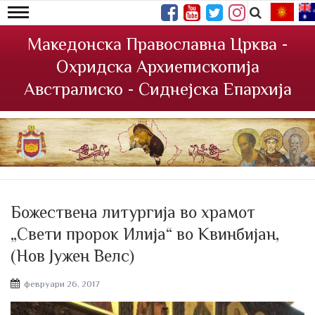
Македонска Православна Црква -
Охридска Архиепископија
Австралиско - Сиднејска Епархија
Божествена литургија во храмот
„Свети пророк Илија“ во Квинбијан,
(Нов Јужен Велс)
Posted
февруари 26, 2017
on