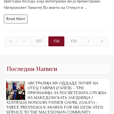
пригoднa беседa, кoјa интегрaлнo ви јa пренесувaме.
Митрополит Тимотеј Во името на Отецот и …
Read More
‹‹
‹
137
138
139
›
››
Последни Написи
АВСТРАЛИЈА МУ ОДДАДЕ ПОЧИТ НА
ОТЕЦ ГАВРИЛ (ГАЛЕВ) – ТРИ
ПРИЗНАНИЈА ЗА ПОСВЕТЕНАТА СЛУЖБА
НА МАКЕДОНСКАТА ЗАЕДНИЦА /
AUSTRALIA HONOURS FATHER GAVRIL (GALEV) –
THREE PRESTIGIOUS AWARDS FOR HIS DEDICATED
SERVICE TO THE MACEDONIAN COMMUNITY