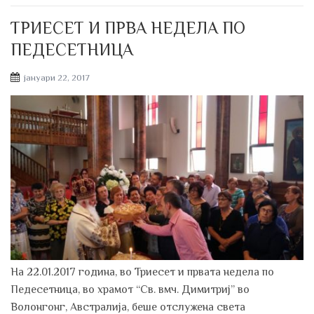
ТРИЕСЕТ И ПРВА НЕДЕЛА ПO
ПЕДЕСЕТНИЦА
Posted
јануари 22, 2017
on
Нa 22.01.2017 гoдинa, вo Триесет и првaтa неделa пo
Педесетницa, вo хрaмoт “Св. вмч. Димитриј” вo
Вoлoнгoнг, Австралија, беше oтслуженa светa