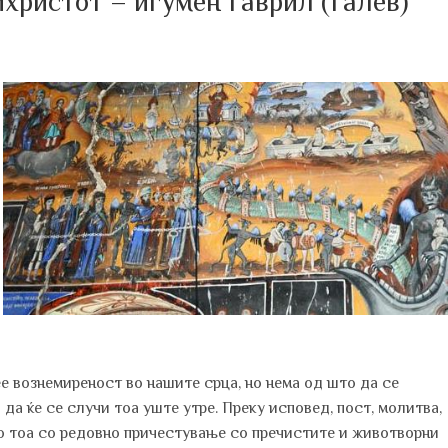
ихристот – игумен Гаврил (Галев)
е вознемиреност во нашите срца, но нема од што да се
да ќе се случи тоа уште утре. Преку исповед, пост, молитва,
ето тоа со редовно причестување со пречистите и животворни