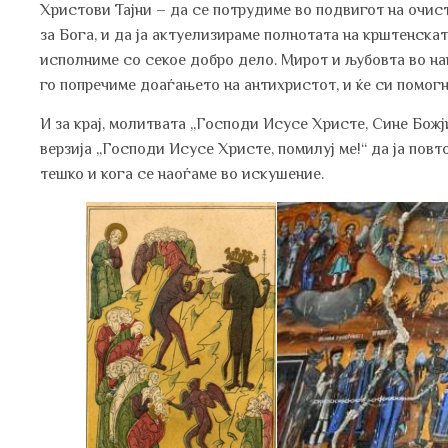
Христови Тајни – да се потрудиме во подвигот на очис
за Бога, и да ја актуелизираме полнотата на крштенска
исполниме со секое добро дело. Мирот и љубовта во на
го попречиме доаѓањето на антихристот, и ќе си помогн
И за крај, молитвата „Господи Исусе Христе, Сине Божји
верзија „Господи Исусе Христе, помилуј ме!“ да ја повто
тешко и кога се наоѓаме во искушение.