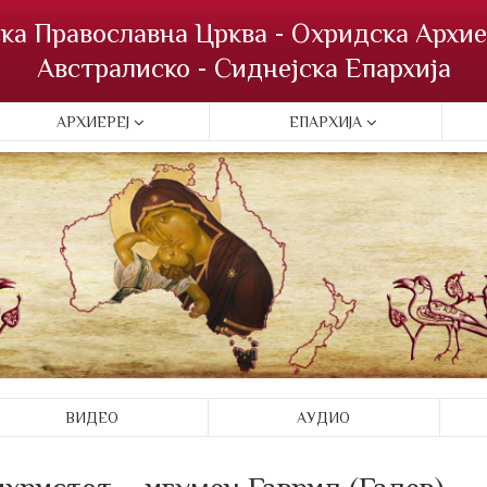
ка Православна Црква - Охридска Архие
Австралиско - Сиднејска Епархија
АРХИЕРЕЈ
ЕПАРХИЈА
ВИДЕО
АУДИО