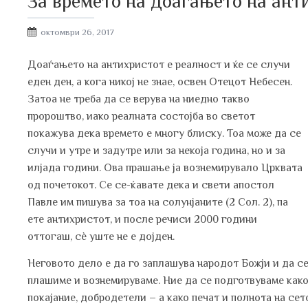
За времето на доаѓањето на ант
Posted
октомври 26, 2017
on
Доаѓањето на антихристот е реалност и ќе се случи
еден ден, а кога никој не знае, освен Отецот Небесен.
Затоа не треба да се верува на ниедно такво
пророштво, иако реалната состојба во светот
покажува дека времето е многу блиску. Тоа може да се
случи и утре и задутре или за некоја година, но и за
илјада години. Ова прашање ја вознемирувало Црквата
од почетокот. Се се-ќавате дека и свети апостол
Павле им пишува за тоа на солунјаните (2 Сол. 2), па
ете антихристот, и после речиси 2000 години
оттогаш, сѐ уште не е дојден.
Неговото дело е да го заплашува народот Божји и да се
плашиме и вознемируваме. Ние да се подготвуваме како 
покајание, добродетели – а како печат и полнота на с