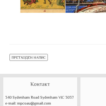
Навигација
ПРЕТХОДЕН НАПИС
на
напис
Контакт
340 Sydenham Road Sydenham VIC 3037
e-mail: mpcoau@gmail.com