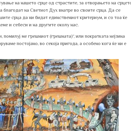
тување на нашето срце од страстите, за отворањето на срцет
та благодат на Светиот Дух внатре во своите срца. Да се
шите срца да ни бидат единствениот критериум, и со тоа ќе
еме и себеси и на другите околу нас.
, помилуј ме грешниот (грешната)“, или пократката нејзина
руваме постојано, во секоја пригода, а особено кога ќе ни е